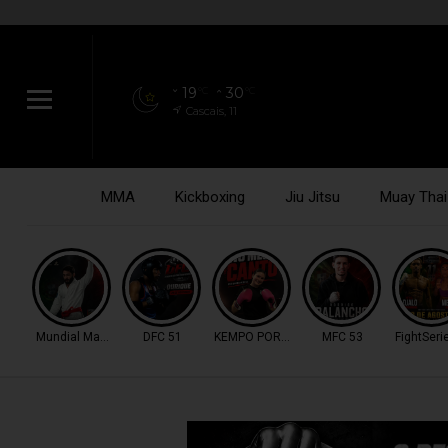
19
30
°C
°C
Cascais, 11
MMA
Kickboxing
Jiu Jitsu
Muay Thai
Mundial Master IBJJF
DFC 51
KEMPO PORTUGAL
MFC 53
FightSeri