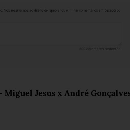
lo. Nos reservamos ao direito de reprovar ou eliminar comentários em desacordo
500
caracteres restantes.
- Miguel Jesus x André Gonçalve