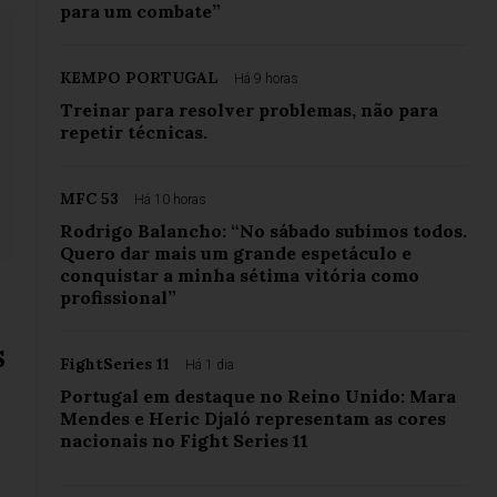
para um combate”
KEMPO PORTUGAL
Há 9 horas
Treinar para resolver problemas, não para
repetir técnicas.
MFC 53
Há 10 horas
Rodrigo Balancho: “No sábado subimos todos.
Quero dar mais um grande espetáculo e
conquistar a minha sétima vitória como
profissional”
s
FightSeries 11
Há 1 dia
Portugal em destaque no Reino Unido: Mara
Mendes e Heric Djaló representam as cores
nacionais no Fight Series 11