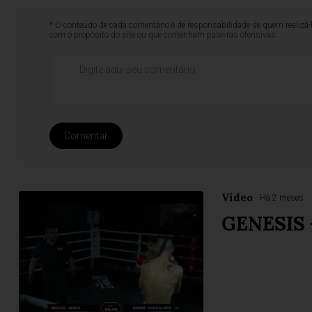
* O conteúdo de cada comentário é de responsabilidade de quem realizá-
com o propósito do site ou que contenham palavras ofensivas.
Comentar
Vídeo
Há 2 meses
GENESIS 