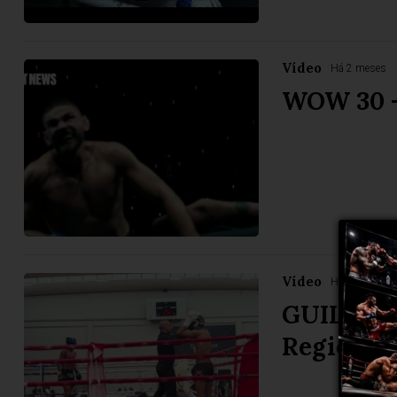
Vídeo
Há 2 meses
WOW 30 -
Vídeo
Há 3 meses
GUILHER
Regional 