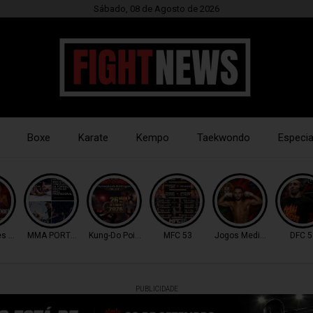
Sábado, 08 de Agosto de 2026
Boxe
Karate
Kempo
Taekwondo
Especia
es 11
MMA PORTUGAL
Kung-Do Point Combat
MFC 53
Jogos Mediterrâneo
DFC 5
PUBLICIDADE