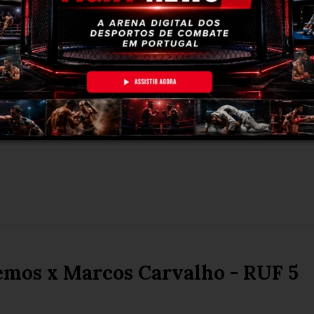
 IVA BRAGA - KICKBOXING
L NORTE 2026
emos x Marcos Carvalho - RUF 5