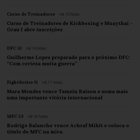
Curso de Treinadores
Há 15 horas
Curso de Treinadores de Kickboxing e Muaythai –
Grau I abre inscrições
DFC 51
Há 16 horas
Guilherme Lopes preparado para o próximo DFC:
“Com certeza muita guerra”
FightSeries 11
Há 17 horas
Mara Mendes vence Tamzin Raison e soma mais
uma importante vitória internacional
MFC 53
Há 18 horas
Rodrigo Balancho vence Achraf Mihit e coloca o
título do MFC na mira.