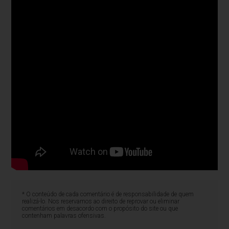
* O conteúdo de cada comentário é de responsabilidade de quem
realizá-lo. Nos reservamos ao direito de reprovar ou eliminar
comentários em desacordo com o propósito do site ou que
contenham palavras ofensivas.