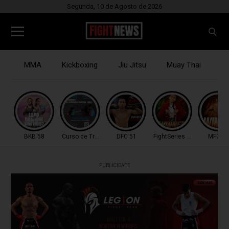
Segunda, 10 de Agosto de 2026
MMA
Kickboxing
Jiu Jitsu
Muay Thai
B
BKB 58
Curso de Treinadores
DFC 51
FightSeries 11
MFC 53
PUBLICIDADE