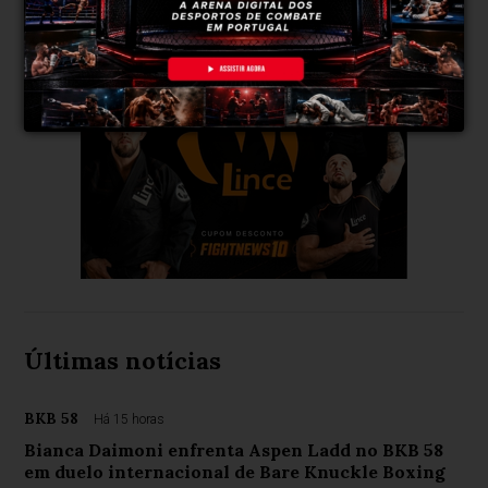
Últimas notícias
BKB 58
Há 15 horas
Bianca Daimoni enfrenta Aspen Ladd no BKB 58
em duelo internacional de Bare Knuckle Boxing