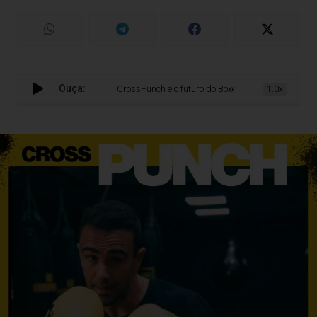
Ouça:
CrossPunch e o futuro do Boxe feminino: entrevista com o tr
1.0x