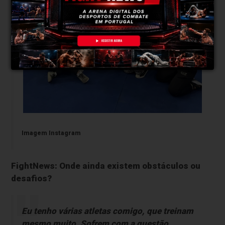
Imagem Instagram
FightNews: Onde ainda existem obstáculos ou
desafios?
Eu tenho várias atletas comigo, que treinam
mesmo muito. Sofrem com a questão