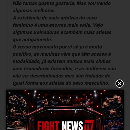
Não tantas quanto gostaria. Mas vou vendo
algumas melhoras.
A existência de mais arbitras do sexo
feminino é uma enorme mais valia. Vejo
algumas treinadoras e também mais atletas
que antigamente.
O vosso movimento por si só já é muito
positivo, as meninas vêm que têm acesso à
modalidade, já existem muitos mais clubes
com treinadores formados, e as mulheres não
vão ser descriminadas mas sim tratadas de
igual forma aos atletas do sexo masculino.