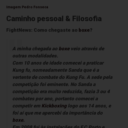
Imagem Pedro Fonseca
Caminho pessoal & Filosofia
FightNews: Como chegaste ao
boxe
?
A minha chegada ao
boxe
veio através de
outras modalidades.
Com 10 anos de idade comecei a praticar
Kung fu,
nomeadamente Sanda que é a
vertente de combate do
Kung Fu.
A sede pela
competição foi eminente. No Sanda a
competição era muito reduzida, fazia 3 ou 4
combates por ano, portanto comecei a
competir em
Kickboxing
logo aos 14 anos, e
foi aí que me apercebi da importância do
boxe.
Em 2008 fui às instalações do F.C.Porto e