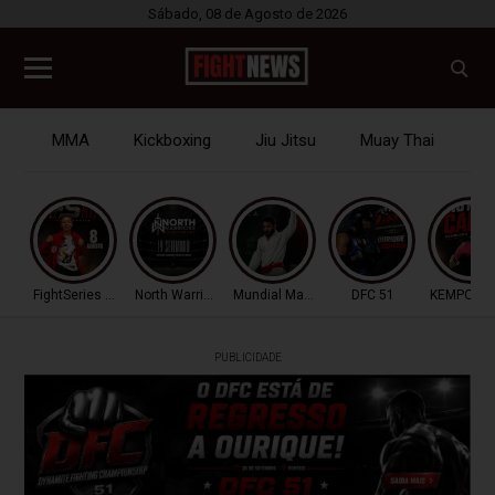
Sábado, 08 de Agosto de 2026
MMA
Kickboxing
Jiu Jitsu
Muay Thai
B
FightSeries 11
North Warriors
Mundial Master IBJJF
DFC 51
KEMPO P
PUBLICIDADE