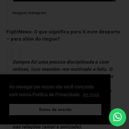
Imagem Instagram
FightNews: O que significa para ti este desporto
– para além do ringue?
Sempre fui uma pessoa disciplinada e com
rotinas, isso mantém-me motivado e feliz. O
Boxe
consolidou-me os valores que os meus
pais e familiares sempre me transmitiram.
Ao navegar por nosso site você concorda
Ser resiliente, nem sempre as coisas correm
com nossa Política de Privacidade.
ler mais
como expectamos, e temos que saber lidar
com isso e dar a volta por cima.
Estou de acordo
Ser humilde, o trabalho tem que ser
constante, tanto no desporto, no negócio e
nas relações (amor e amizade).