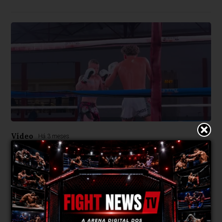
Vídeo
Há 3 meses
Ângelo Lemos x Marcos Carvalho - RUF
5
PUBLICIDADE