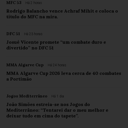
MFC 53
Há 2 horas
Rodrigo Balancho vence Achraf Mihit e coloca o
título do MFC na mira.
DFC 51
Há 23 horas
Josué Vicente promete “um combate duro e
divertido” no DFC 51
MMA Algarve Cup
Há 24 horas
MMA Algarve Cup 2026 leva cerca de 40 combates
a Portimão
Jogos Mediterrâneo
Há 1 dia
João Simões estreia-se nos Jogos do
Mediterrâneo: “Tentarei dar o meu melhor e
deixar tudo em cima do tapete”.