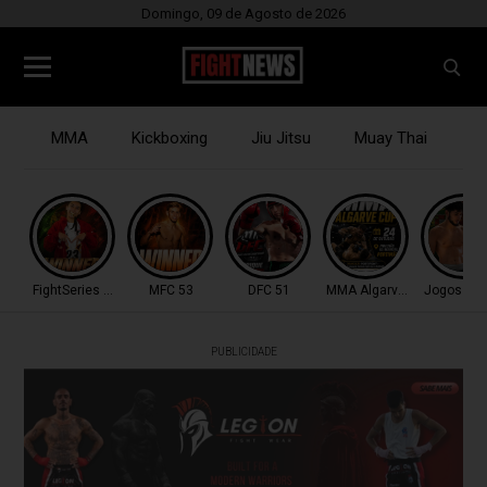
Domingo, 09 de Agosto de 2026
MMA
Kickboxing
Jiu Jitsu
Muay Thai
B
FightSeries 11
MFC 53
DFC 51
MMA Algarve Cup
Jogos Med
PUBLICIDADE