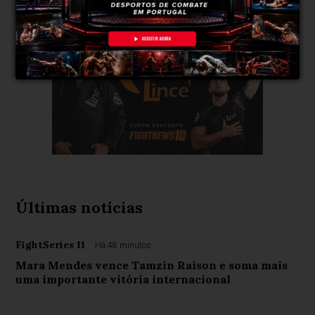
Últimas notícias
FightSeries 11
Há 48 minutos
Mara Mendes vence Tamzin Raison e soma mais
uma importante vitória internacional