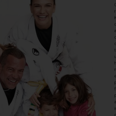
q
a
c
c
n
i