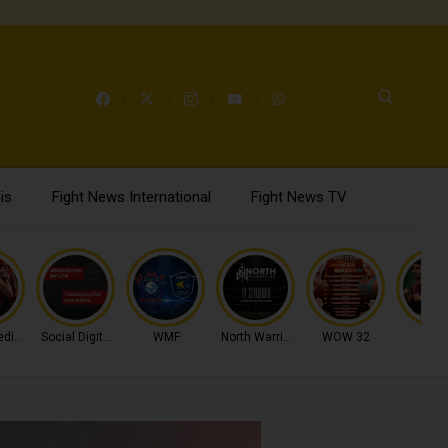
is
Fight News International
Fight News TV
diterrâneo
Social Digital Fight
WMF
North Warriors
WOW 32
FPB