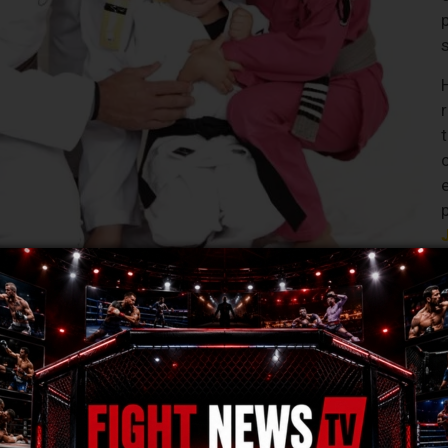
r
s
r
N
f
são crítica sobre os rumos do
Jiu-Jitsu
contemporâneo.