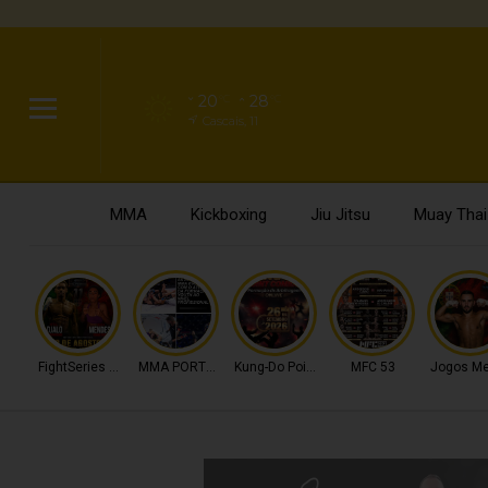
20
28
°C
°C
Cascais, 11
MMA
Kickboxing
Jiu Jitsu
Muay Thai
FightSeries 11
MMA PORTUGAL
Kung-Do Point Combat
MFC 53
Jogos Me