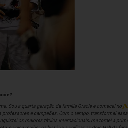
acie?
ame. Sou a quarta geração da família Gracie e comecei no
jiu
 professores e campeões. Com o tempo, transformei essa
conquistei os maiores títulos internacionais, me tornei a prim
reta, e única mulher na história a unificar os dois Hall da f