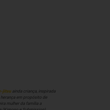
-jitsu
ainda criança, inspirada
 herança em propósito de
eira mulher da família a
ama (Kimono e Submission).