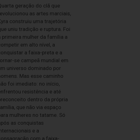
Quarta geração do clã que
revolucionou as artes marciais,
Kyra construiu uma trajetória
ue uniu tradição e ruptura. Foi
 primeira mulher da família a
ompetir em alto nível, a
onquistar a faixa-preta e a
tornar-se campeã mundial em
um universo dominado por
homens. Mas esse caminho
ão foi imediato: no início,
enfrentou resistência e até
preconceito dentro da própria
família, que não via espaço
para mulheres no tatame. Só
após as conquistas
nternacionais e a
consagração com a faixa-