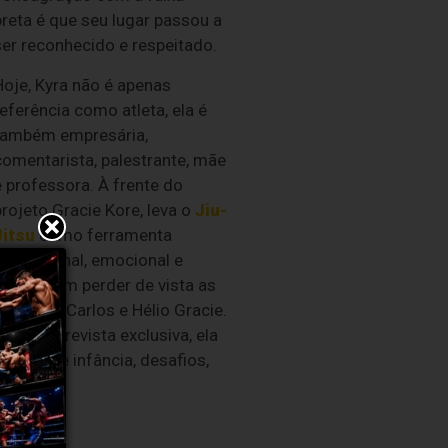
preta é que seu lugar passou a
ser reconhecido e respeitado.
Hoje, Kyra não é apenas
eferência como atleta, ela é
também empresária,
comentarista, palestrante, mãe
e professora. À frente do
projeto Gracie Kore, leva o
Jiu-
Jitsu
como ferramenta
educacional, emocional e
ocial, sem perder de vista as
aízes de Carlos e Hélio Gracie.
esta entrevista exclusiva, ela
ala sobre infância, desafios,