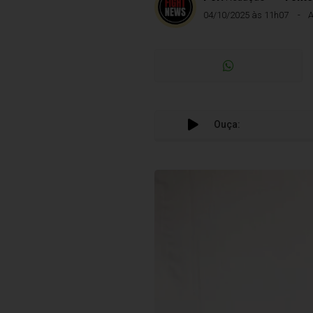
04/10/2025 às 11h07
A
Ouça: