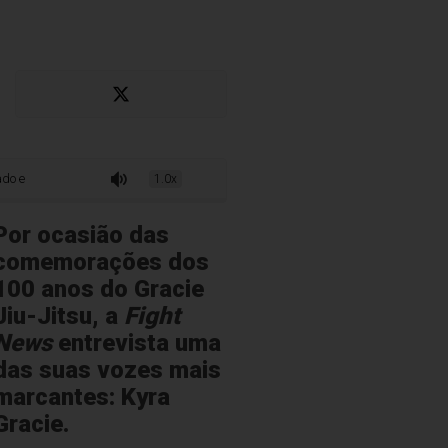
os caminhos do Jiu-Jitsu
1.0x
Por ocasião das
comemorações dos
100 anos do Gracie
Jiu-Jitsu, a
Fight
News
entrevista uma
das suas vozes mais
marcantes: Kyra
Gracie.