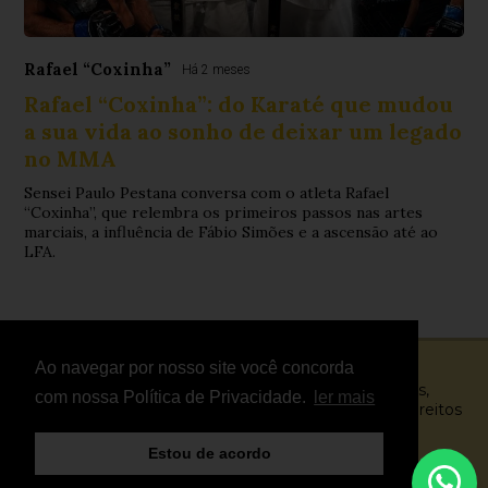
Rafael “Coxinha”
Há 2 meses
Rafael “Coxinha”: do Karaté que mudou
a sua vida ao sonho de deixar um legado
no MMA
Sensei Paulo Pestana conversa com o atleta Rafael
“Coxinha”, que relembra os primeiros passos nas artes
marciais, a influência de Fábio Simões e a ascensão até ao
LFA.
Ao navegar por nosso site você concorda
© Copyright 2026 - FightNews - Atletas, Equipas,
com nossa Política de Privacidade.
ler mais
Eventos, Notícias, Vídeos e Entrevistas - Todos os direitos
reservados
Estou de acordo