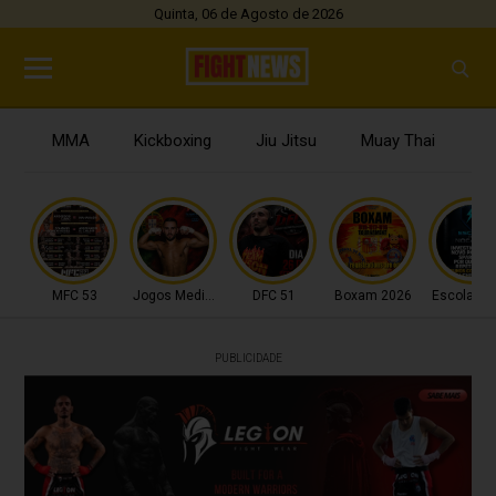
Quinta, 06 de Agosto de 2026
MMA
Kickboxing
Jiu Jitsu
Muay Thai
B
MFC 53
Jogos Mediterrâneo
DFC 51
Boxam 2026
Escola do
PUBLICIDADE