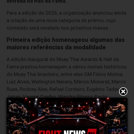
entrada no Hall da Fama.
Para a edição de 2026, a organização anunciou ainda
a criação de uma nova categoria de prémio, cujo
conteúdo será revelado nos próximos meses.
Primeira edição homenageou algumas das
maiores referências da modalidade
A edição inaugural do Muay Thai Awards & Hall da
Fama prestou homenagem a vários nomes históricos
do Muay Thai brasileiro, entre eles GM Flávio Molina,
Luiz Alves, Wellington Narany, Márcio Monerat, Marco
Ruas, Rodney Alex, Rafael Cordeiro, Eugênio Tadeu,
Jutuni, Vagner Coelho, Wandro Ribeiro, Paulo
Borracha, Pedro Paulo "Peu", Frederico Barruan,
Márcio Canoletti, Marcelo Aguiar, Luiz Carlos
"Carioca", Fábio Coelho, Xicão Jolly, Fábio Noguchi,
Anderson França, Alex Gazé, Marlon Moraes, Índio,