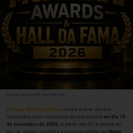
Imagem cedida GM Artur Mariano
O
Muay Thai brasileiro
voltará a viver um dos
momentos mais marcantes da sua história
no dia 15
de novembro de 2026.
A partir das 9h, a cidade do
Rio de Janeiro receberá a segunda edição do
Muay