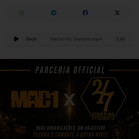
Ouça:
Martial Arts Championship e 247 Fighting anunciam desa
1.0x