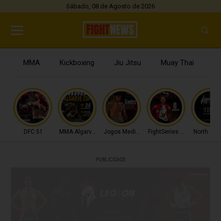
Sábado, 08 de Agosto de 2026
MMA
Kickboxing
Jiu Jitsu
Muay Thai
B
DFC 51
MMA Algarve Cup
Jogos Mediterrâneo
FightSeries 11
North War
PUBLICIDADE