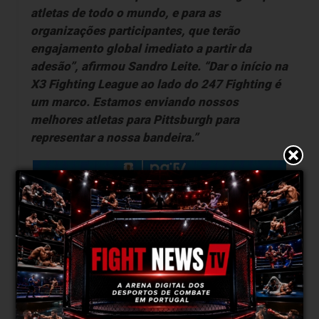
atletas de todo o mundo, e para as
organizações participantes, que terão
engajamento global imediato a partir da
adesão”, afirmou Sandro Leite. “Dar o início na
X3 Fighting League ao lado do 247 Fighting é
um marco. Estamos enviando nossos
melhores atletas para Pittsburgh para
representar a nossa bandeira.”