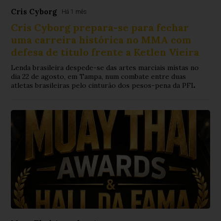
Cris Cyborg
Há 1 mês
Cris Cyborg prepara-se para fechar
uma carreira histórica no MMA com
defesa de título frente a Ketlen Vieira
Lenda brasileira despede-se das artes marciais mistas no
dia 22 de agosto, em Tampa, num combate entre duas
atletas brasileiras pelo cinturão dos pesos-pena da PFL