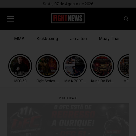
Sexta, 07 de Agosto de 2026
MMA
Kickboxing
Jiu Jitsu
Muay Thai
B
MFC 53
FightSeries 11
MMA PORTUGAL
Kung-Do Point Combat
MFC 53
PUBLICIDADE