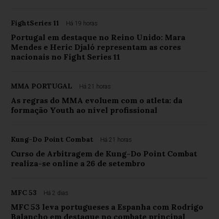
FightSeries 11
Há 19 horas
Portugal em destaque no Reino Unido: Mara
Mendes e Heric Djaló representam as cores
nacionais no Fight Series 11
MMA PORTUGAL
Há 21 horas
As regras do MMA evoluem com o atleta: da
formação Youth ao nível profissional
Kung-Do Point Combat
Há 21 horas
Curso de Arbitragem de Kung-Do Point Combat
realiza-se online a 26 de setembro
MFC 53
Há 2 dias
MFC 53 leva portugueses a Espanha com Rodrigo
Balancho em destaque no combate principal