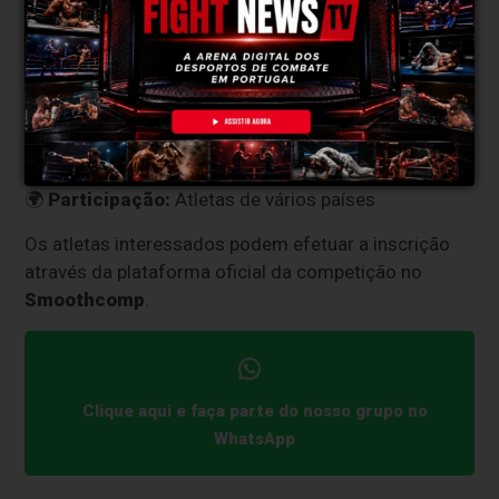
Imagem Instagram
PBJJF European Championship 2026
📍
Local:
Sintra, Portugal
📅
Data de início:
1 de agosto de 2026
🥋
Modalidade:
Jiu-Jitsu
🌍
Participação:
Atletas de vários países
Os atletas interessados podem efetuar a inscrição
através da plataforma oficial da competição no
Smoothcomp
.
Clique aqui e faça parte do nosso grupo no
WhatsApp