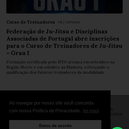
Curso de Treinadores
Há 2 semanas
Federação de Ju-Jitsu e Disciplinas
Associadas de Portugal abre inscrições
para o Curso de Treinadores de Ju-Jitsu
– Grau I
Formação certificada pelo IPDJ arranca em setembro na
Região Norte e em outubro na Madeira, reforçando a
qualificação dos futuros treinadores da modalidade
Ao navegar por nosso site você concorda
© Copyright 2026 - FightNews - Atletas, Equipas,
com nossa Política de Privacidade.
ler mais
Eventos, Notícias, Vídeos e Entrevistas - Todos os direitos
reservados
Estou de acordo