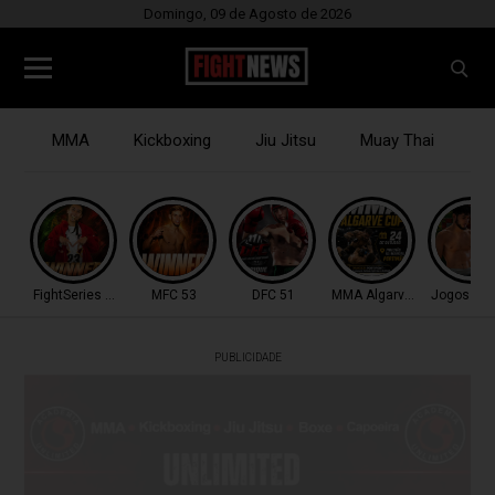
Domingo, 09 de Agosto de 2026
MMA
Kickboxing
Jiu Jitsu
Muay Thai
B
FightSeries 11
MFC 53
DFC 51
MMA Algarve Cup
Jogos Med
PUBLICIDADE