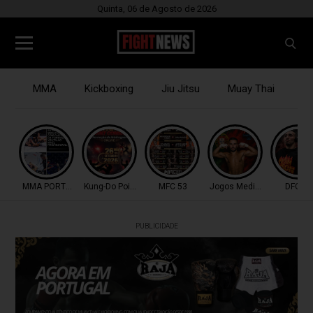
Quinta, 06 de Agosto de 2026
MMA
Kickboxing
Jiu Jitsu
Muay Thai
B
MMA PORTUGAL
Kung-Do Point Combat
MFC 53
Jogos Mediterrâneo
DFC 51
PUBLICIDADE