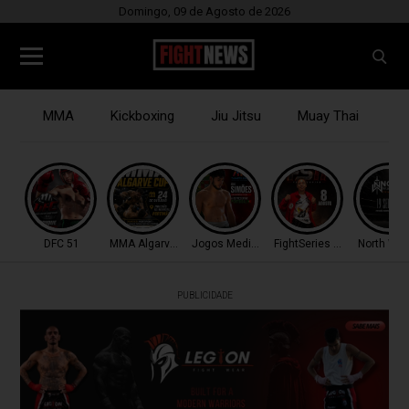
Domingo, 09 de Agosto de 2026
MMA
Kickboxing
Jiu Jitsu
Muay Thai
B
DFC 51
MMA Algarve Cup
Jogos Mediterrâneo
FightSeries 11
North War
PUBLICIDADE