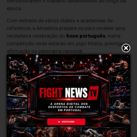
demonstrarem o trabalho desenvolvido ao longo da
época.
Com entrada de vários clubes e academias de
referência, a Amadora prepara-se para receber uma
verdadeira celebração do
boxe português
, numa
competição onde estarão em jogo títulos, prestígio e
afirmação no panorama nacional.