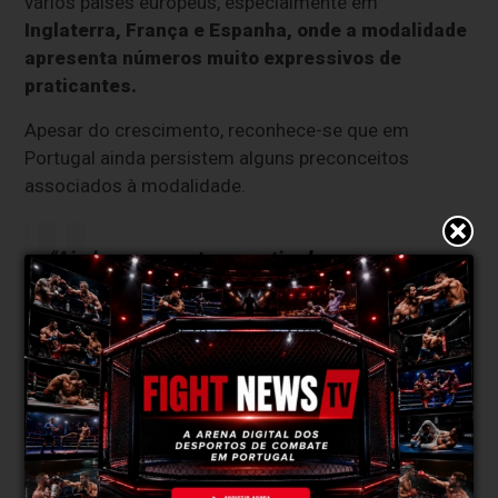
vários países europeus, especialmente em
Inglaterra, França e Espanha, onde a modalidade
apresenta números muito expressivos de
praticantes.
Apesar do crescimento, reconhece-se que em
Portugal ainda persistem alguns preconceitos
associados à modalidade.
“Ainda se pergunta se pratica
boxe
com
alguma admiração, mas facilmente se
desmontam mitos e imagens erradas sobre a
prática da Nobre Arte”,
refere a organização.