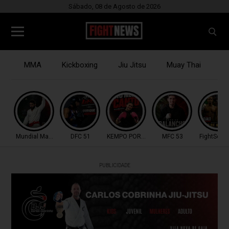
Sábado, 08 de Agosto de 2026
MMA
Kickboxing
Jiu Jitsu
Muay Thai
B
Mundial Master IBJJF
DFC 51
KEMPO PORTUGAL
MFC 53
FightSerie
PUBLICIDADE