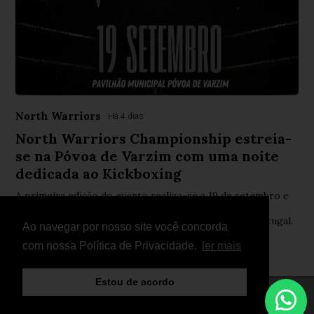
North Warriors
Há 4 dias
North Warriors Championship estreia-
se na Póvoa de Varzim com uma noite
dedicada ao Kickboxing
A primeira edição do evento realiza-se a 19 de setembro e
promete combates equilibrados, rivalidades intensas e
alguns dos mais promissores atletas do Norte de Portugal.
Ao navegar por nosso site você concorda
com nossa Política de Privacidade.
ler mais
Estou de acordo
© Copyright 2026 - FightNews - Atletas, Equipas,