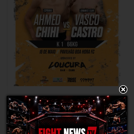
Imagem Instagram
FightNews:Como defines o teu estilo dentro das
regras do
K1
?