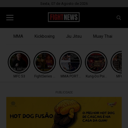
Sexta, 07 de Agosto de 2026
MMA
Kickboxing
Jiu Jitsu
Muay Thai
B
MFC 53
FightSeries 11
MMA PORTUGAL
Kung-Do Point Combat
MFC 53
PUBLICIDADE