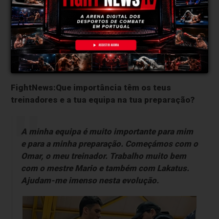
Tenho um estilo muito complicado e estou
muito nervoso. Trabalho muito a minha perna.
“A minha equipa ajuda-me imenso”
FightNews:Que importância têm os teus
treinadores e a tua equipa na tua preparação?
A minha equipa é muito importante para mim
e para a minha preparação. Começámos com o
Omar, o meu treinador. Trabalho muito bem
com o mestre Mario e também com Lakatus.
Ajudam-me imenso nesta evolução.