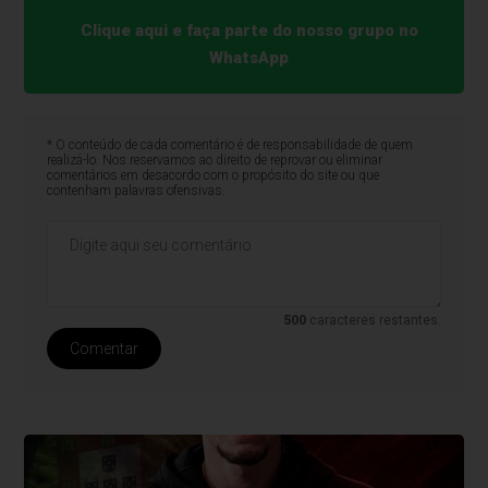
Clique aqui e faça parte do nosso grupo no
WhatsApp
* O conteúdo de cada comentário é de responsabilidade de quem
realizá-lo. Nos reservamos ao direito de reprovar ou eliminar
comentários em desacordo com o propósito do site ou que
contenham palavras ofensivas.
500
caracteres restantes.
Comentar