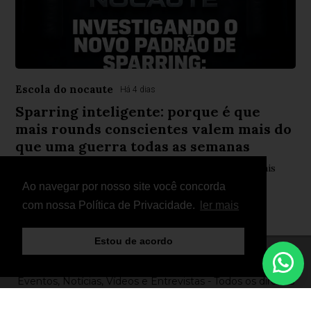
Escola do nocaute
Há 4 dias
Sparring inteligente: porque é que
mais rounds conscientes valem mais do
que uma guerra todas as semanas
Nova abordagem ao sparring defende menos risco, mais
aprendizagem e melhor desempenho competitivo
Ao navegar por nosso site você concorda
com nossa Política de Privacidade.
ler mais
Estou de acordo
© Copyright 2026 - FightNews - Atletas, Equipas,
Eventos, Notícias, Vídeos e Entrevistas - Todos os direitos
reservados