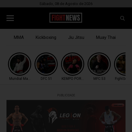
Sábado, 08 de Agosto de 2026
MMA
Kickboxing
Jiu Jitsu
Muay Thai
B
Mundial Master IBJJF
DFC 51
KEMPO PORTUGAL
MFC 53
FightSerie
PUBLICIDADE