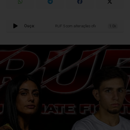
Ouça:
RUF 5 com alterações oficiais nos resultados apó
1.0x