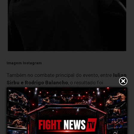
Imagem Instagram
Também no combate principal do evento, entre
Iulian
Sirbu e Rodrigo Balancho
, o resultado foi
oficialmente alterado após revisão da arbitragem.
Rodrigo Balancho
passa agora a ser reconhecido
como vencedor por decisão unânime dos juízes e
assim assinala a sua quinta vitória como profissional.