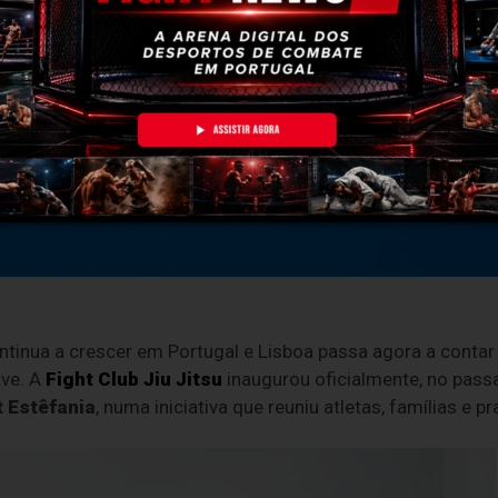
tinua a crescer em Portugal e Lisboa passa agora a cont
ave. A
Fight Club Jiu Jitsu
inaugurou oficialmente, no pas
 Estêfania
, numa iniciativa que reuniu atletas, famílias e p