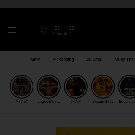
20
28
°C
°C
Cascais, 11
MMA
Kickboxing
Jiu Jitsu
Muay Thai
MFC 53
Jogos Mediterrâneo
DFC 51
Boxam 2026
Escola d