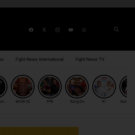
is
Fight News International
Fight News TV
rriors
WOW 32
FPB
Kung-Do
K1
Summer