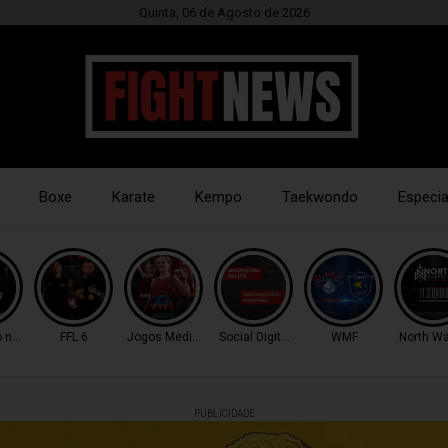
Quinta, 06 de Agosto de 2026
Boxe
Karate
Kempo
Taekwondo
Especia
o nocaute
FFL 6
Jogos Mediterrâneo
Social Digital Fight
WMF
North Wa
PUBLICIDADE