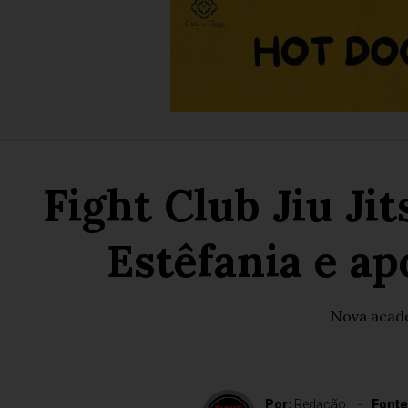
Fight Club Jiu Ji
Estêfania e ap
Nova acade
Por:
Redação
Fonte