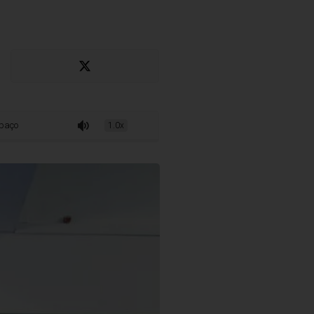
onfit Estêfania e aposta na formação de jovens atletas
1.0x