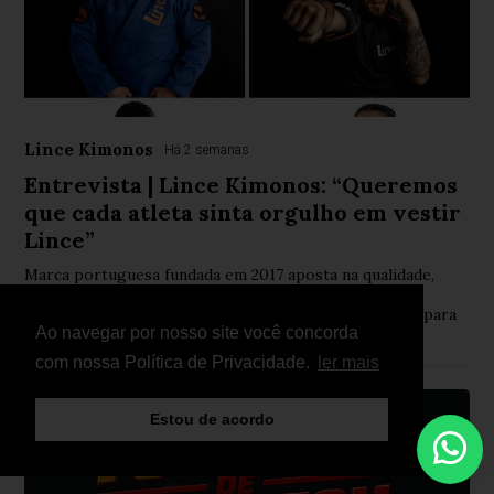
Lince Kimonos
Há 2 semanas
Entrevista | Lince Kimonos: “Queremos
que cada atleta sinta orgulho em vestir
Lince”
Marca portuguesa fundada em 2017 aposta na qualidade,
inovação e proximidade para afirmar o seu espaço no
mercado do Jiu-Jitsu, apoiando atletas e contribuindo para
Ao navegar por nosso site você concorda
o crescimento da modalidade em Portugal
com nossa Política de Privacidade.
ler mais
Estou de acordo