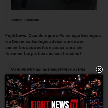
Imagem Instagram
FightNews: Quando é que a Psicologia Ecológica
e a Dinâmica Ecológica deixaram de ser
conceitos abstractos e passaram a ser
ferramentas práticas no seu trabalho?
No momento em que adoptámos o lema
“vamos descobrir” e aprendemos a aplicá-lo
por tentativa e erro. Criávamos um jogo,
observávamos se os alunos apresentavam os
comportamentos desejados e, caso não
acontecesse, ajustávamos o jogo ou a forma
como dávamos instruções. Quando