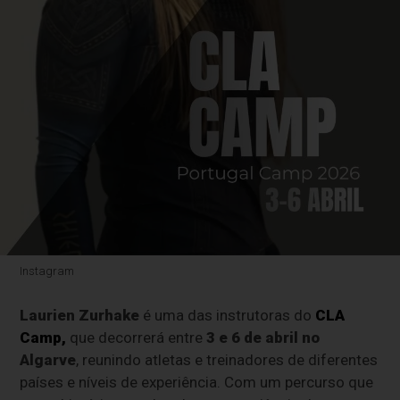
Instagram
Laurien Zurhake
é uma das instrutoras do
CLA
Camp
,
que decorrerá entre
3 e 6 de abril no
Algarve
, reunindo atletas e treinadores de diferentes
países e níveis de experiência. Com um percurso que