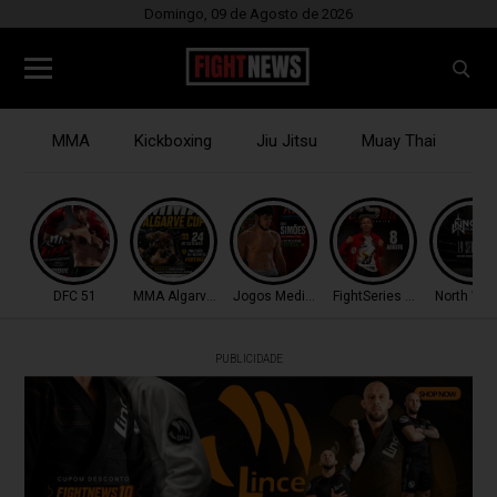
Domingo, 09 de Agosto de 2026
MMA
Kickboxing
Jiu Jitsu
Muay Thai
B
DFC 51
MMA Algarve Cup
Jogos Mediterrâneo
FightSeries 11
North War
PUBLICIDADE