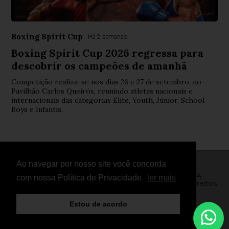
Boxing Spirit Cup
Há 2 semanas
Boxing Spirit Cup 2026 regressa para
descobrir os campeões de amanhã
Competição realiza-se nos dias 26 e 27 de setembro, no
Pavilhão Carlos Queirós, reunindo atletas nacionais e
internacionais das categorias Elite, Youth, Júnior, School
Boys e Infantis.
Ao navegar por nosso site você concorda
© Copyright 2026 - FightNews - Atletas, Equipas,
com nossa Política de Privacidade.
ler mais
Eventos, Notícias, Vídeos e Entrevistas - Todos os direitos
reservados
Estou de acordo