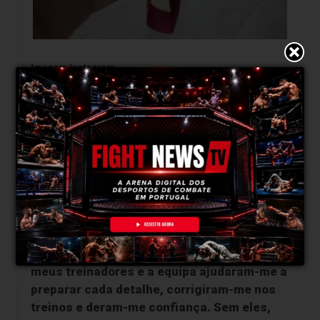
Imagem Instagram
“Sem a minha equipa não teria conseguido
estar tão pronta para vencer”
FightNews: Que papel tiveram os teus
treinadores e a tua equipa nesta preparação e
nesta vitória?
Tiveram um papel muito importante. Os
meus treinadores e a equipa ajudaram-me a
preparar cada detalhe, corrigiram-me nos
treinos e deram-me confiança. Sem eles,