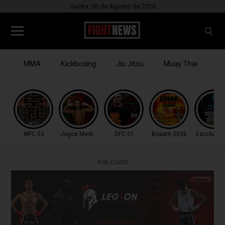
Quinta, 06 de Agosto de 2026
MMA
Kickboxing
Jiu Jitsu
Muay Thai
B
MFC 53
Jogos Mediterrâneo
DFC 51
Boxam 2026
Escola do
PUBLICIDADE