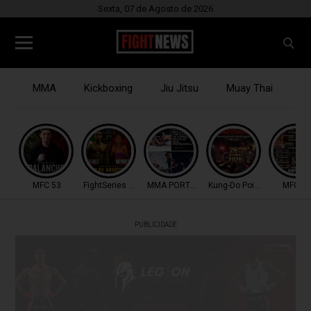
Sexta, 07 de Agosto de 2026
MMA
Kickboxing
Jiu Jitsu
Muay Thai
B
MFC 53
FightSeries 11
MMA PORTUGAL
Kung-Do Point Combat
MFC 53
PUBLICIDADE