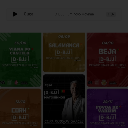
Ouça:
D-BJJ - um novo Movimento Global do Jiu-Jitsu c
1.0x