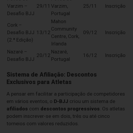
Varzim –
29/11
Varzim,
25/11
Inscrição
Desafio BJJ
Portugal
Mahon
Cork –
Community
Desafio BJJ
13/12
09/12
Inscrição
Centre, Cork,
(2.ª Edição)
Irlanda
Nazaré –
Nazaré,
20/12
16/12
Inscrição
Desafio BJJ
Portugal
Sistema de Afiliação: Descontos
Exclusivos para Atletas
A pensar em facilitar a participação de competidores
em vários eventos, o
D-BJJ
criou um sistema de
afiliados
com
descontos progressivos
. Os atletas
podem inscrever-se em dois, três ou até cinco
torneios com valores reduzidos.