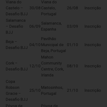
Viana do
Viana do
Castelo –
30/08
Castelo,
26/08
Inscrição
Desafio BJJ
Portugal
Salamanca
Salamanca,
– Desafio
06/09
03/09
Inscrição
Espanha
BJJ
Pavilhão
Beja –
04/10
Municipal de
01/10
Inscrição
Desafio BJJ
Beja, Portugal
Mahon
Cork –
Community
12/10
08/10
Inscrição
Desafio BJJ
Centre, Cork,
Irlanda
Copa
Robson
Matosinhos,
25/10
21/10
Inscrição
Gracie –
Portugal
Desafio BJJ
Póvoa de
Póvoa de