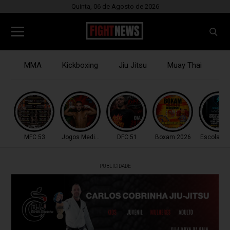
Quinta, 06 de Agosto de 2026
MMA
Kickboxing
Jiu Jitsu
Muay Thai
B
MFC 53
Jogos Mediterrâneo
DFC 51
Boxam 2026
Escola do
PUBLICIDADE