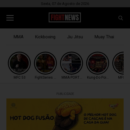
Sexta, 07 de Agosto de 2026
MMA
Kickboxing
Jiu Jitsu
Muay Thai
B
MFC 53
FightSeries 11
MMA PORTUGAL
Kung-Do Point Combat
MFC 53
PUBLICIDADE