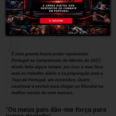
"Representar Portugal será uma
grande honra"
FightNews: O Campeonato do Mundo será uma
experiência muito especial. Já pensas no
momento de vestir a camisola de Portugal?
É uma grande honra poder representar
Portugal no Campeonato do Mundo de 2027.
Ainda falta algum tempo, por isso o meu foco
está no trabalho diário e na preparação para a
Taça de Portugal, em novembro. Quero
continuar a evoluir para chegar ao Mundial na
melhor versão de mim mesmo.
"Os meus pais dão-me força para