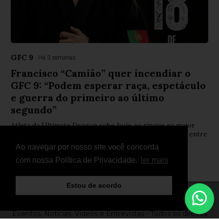
GFC 9
Há 3 semanas
Francisco “Camião” quer incendiar o
GFC 9: “Podem esperar raça, espetáculo
e guerra do primeiro ao último
segundo”
Atleta da Ultimate Dragon sobe hoje ao ringue na maior
gala de Kempo em Portugal determinado a afirmar-se entre
a elite da modalidade
Ao navegar por nosso site você concorda
com nossa Política de Privacidade.
ler mais
Estou de acordo
© Copyright 2026 - FightNews - Atletas, Equipas,
Eventos, Notícias, Vídeos e Entrevistas - Todos os direitos