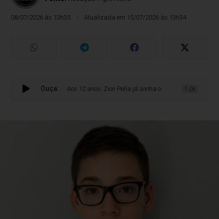
08/07/2026 às 13h35
Atualizada em 15/07/2026 às 13h34
Ouça:
Aos 12 anos, Zion Peña já sonha com o Campeonato do Mundo:
1.0x