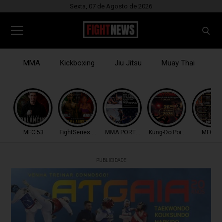
Sexta, 07 de Agosto de 2026
MMA
Kickboxing
Jiu Jitsu
Muay Thai
B
MFC 53
FightSeries 11
MMA PORTUGAL
Kung-Do Point Combat
MFC 53
PUBLICIDADE