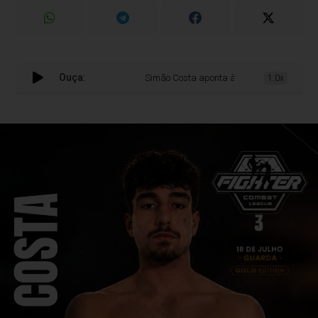
Ouça:
Simão Costa aponta à afirmação no Fighte
1.0x