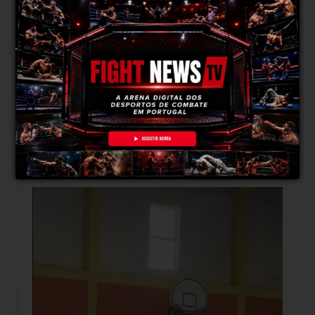
Por enquanto, ainda não há nada planeado.
Este evento será importante para
compreender como estou realmente dentro de
uma cage a competir em
MMA
.
Já pratiquei
muitas outras modalidades semelhantes, mas
é nesta que vou realmente poder avaliar a
minha performance e perceber onde tenho de
evoluir.