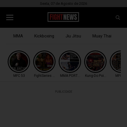
Sexta, 07 de Agosto de 2026
MMA
Kickboxing
Jiu Jitsu
Muay Thai
B
MFC 53
FightSeries 11
MMA PORTUGAL
Kung-Do Point Combat
MFC 53
PUBLICIDADE