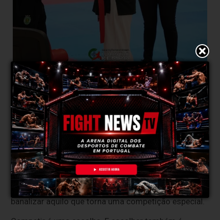
Imagem cedida Bárbara Silva
Hoje existem muito mais oportunidades para
competir do que existiam há alguns anos e, à
primeira vista, isso é bastante positivo. Mais
competições significam mais experiência, mais
aprendizagem e mais oportunidades de evolução.
Mas comecei a perguntar-me se esse acesso tão
fácil também não nos faz correr outro risco: o de
banalizar aquilo que torna uma competição especial.