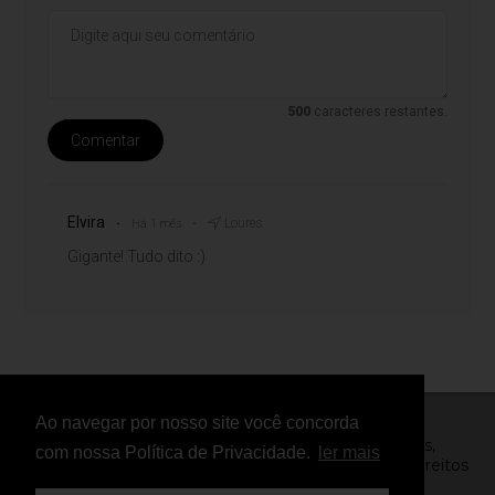
500
caracteres restantes.
Comentar
Elvira
Loures
Há 1 mês
Gigante! Tudo dito :)
Ao navegar por nosso site você concorda
© Copyright 2026 - FightNews - Atletas, Equipas,
com nossa Política de Privacidade.
ler mais
Eventos, Notícias, Vídeos e Entrevistas - Todos os direitos
reservados