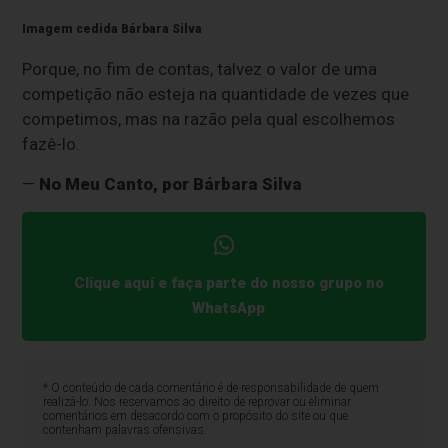
Imagem cedida Bárbara Silva
Porque, no fim de contas, talvez o valor de uma
competição não esteja na quantidade de vezes que
competimos, mas na razão pela qual escolhemos
fazê-lo.
—
No Meu Canto, por Bárbara Silva
Clique aqui e faça parte do nosso grupo no
WhatsApp
* O conteúdo de cada comentário é de responsabilidade de quem
realizá-lo. Nos reservamos ao direito de reprovar ou eliminar
comentários em desacordo com o propósito do site ou que
contenham palavras ofensivas.