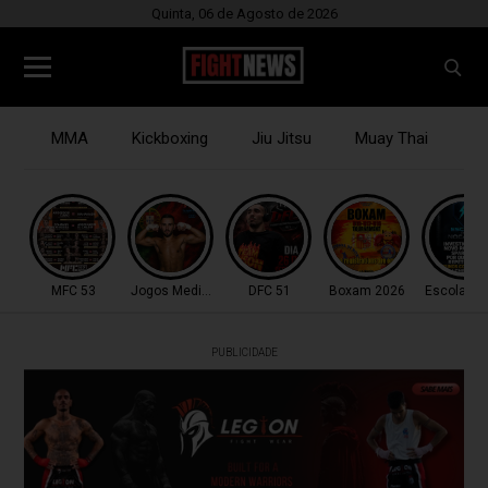
Quinta, 06 de Agosto de 2026
MMA
Kickboxing
Jiu Jitsu
Muay Thai
B
MFC 53
Jogos Mediterrâneo
DFC 51
Boxam 2026
Escola do
PUBLICIDADE