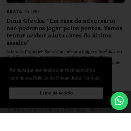
BRAVE
Há 7 dias
Dima Glevka: “Em casa do adversário
não podemos jogar pelos pontos. Vamos
tentar acabar a luta antes do último
assalto”
Atleta da Fightclub Santarém enfrenta búlgaro Bozhilov no
BRAVE Combat Federation e acredita que uma vitória
poderá abrir novas portas na sua carreira internacional de
MMA
Ao navegar por nosso site você concorda
com nossa Política de Privacidade.
ler mais
Estou de acordo
© Copyright 2026 - FightNews - Atletas, Equipas,
Eventos, Notícias, Vídeos e Entrevistas - Todos os direitos
reservados