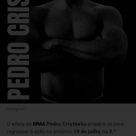
Instagram
O atleta de
MMA
Pedro Cristóvão
prepara-se para
regressar à ação no próximo
18 de julho
, na
3.ª