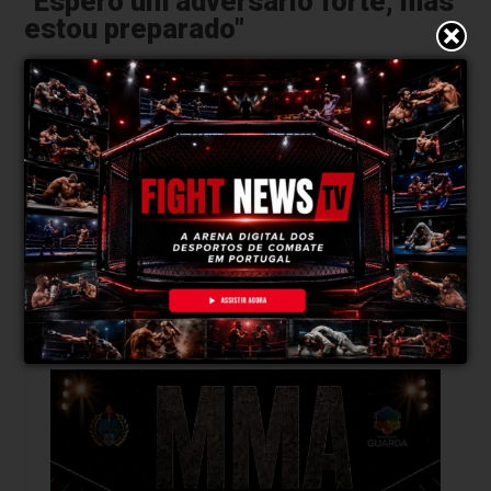
"Espero um adversário forte, mas
estou preparado"
FightNews: O que conheces do jogo do teu
adversário e que tipo de combate esperas no dia
18 de julho?
Sei que ele também é um atleta versátil e
acredito que tem um bom jogo. Sei que já
lutou numa edição da
Fighter Combat League,
onde somou uma vitória e uma derrota, e
também sei que a sua especialidade é o
Muay
Thai.