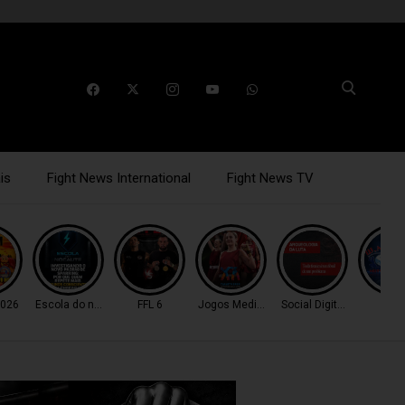
is
Fight News International
Fight News TV
026
Escola do nocaute
FFL 6
Jogos Mediterrâneo
Social Digital Fight
WM