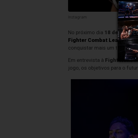
Instagram
No próximo dia
18 de julho
, 
Fighter Combat League
.
Ent
conquistar mais um triunfo e 
Em entrevista à
Fight News P
jogo, os objetivos para o fu