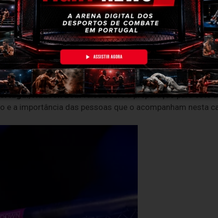
a cidade da
Guarda
volta a receber grandes nomes do
MMA
re eles estará
Hudson Leal
, atleta que regressa à organi
demonstrar a evolução que tem vindo a alcançar.
ortugal
,
Hudson Leal
falou sobre a preparação para este d
turo e a importância das pessoas que o acompanham nesta c