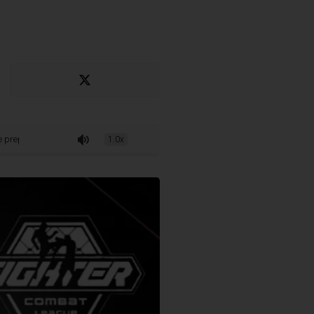
ocado e mostrar todo o trabalho que tenho vindo a desenvolver”
1.0x