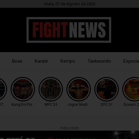
Sexta, 07 de Agosto de 2026
Boxe
Karate
Kempo
Taekwondo
Especia
RTUGAL
Kung-Do Point Combat
MFC 53
Jogos Mediterrâneo
DFC 51
Boxam 2
PUBLICIDADE