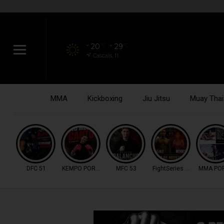
20
29
°C
°C
Cascais, 11
MMA
Kickboxing
Jiu Jitsu
Muay Thai
DFC 51
KEMPO PORTUGAL
MFC 53
FightSeries 11
MMA PO