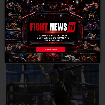
como uma lesão acidental precoce ou um erro
técnico grave —, o combate é anulado e não há
vencedor. Não conta como vitória nem como derrota.
Depois temos a
Technical Decision
. Isto acontece
quando o combate é interrompido antes do tempo
previsto (normalmente devido a uma lesão
acidental), mas já ultrapassou o número mínimo de
rounds
ou o tempo necessário para ir aos cartões
dos juízes. Nesses casos, a decisão é tomada com
base na pontuação.