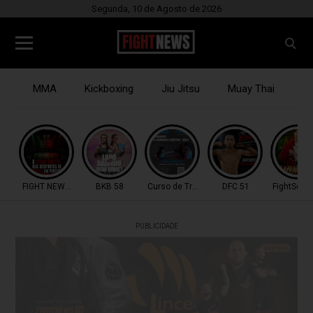
Segunda, 10 de Agosto de 2026
MMA
Kickboxing
Jiu Jitsu
Muay Thai
B
FIGHT NEWS TV
BKB 58
Curso de Treinadores
DFC 51
FightSerie
PUBLICIDADE