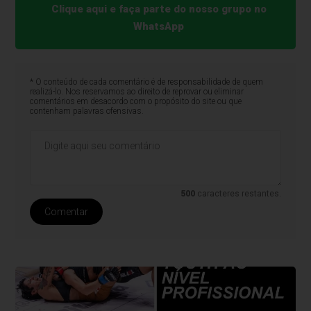
Clique aqui e faça parte do nosso grupo no
WhatsApp
* O conteúdo de cada comentário é de responsabilidade de quem
realizá-lo. Nos reservamos ao direito de reprovar ou eliminar
comentários em desacordo com o propósito do site ou que
contenham palavras ofensivas.
500
caracteres restantes.
Comentar