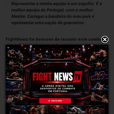
Representar a minha equipa é um orgulho. É a
melhor equipa de Portugal, com o melhor
Mestre. Carregar a bandeira do meu país é
representar uma nação de guerreiros.
FightNews:Se tivesses de resumir este combate
numa única palavra, qual seria e porquê?
Guerra, porque sou um guerreiro.