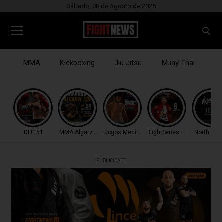
Sábado, 08 de Agosto de 2026
MMA
Kickboxing
Jiu Jitsu
Muay Thai
B
DFC 51
MMA Algarve Cup
Jogos Mediterrâneo
FightSeries 11
North War
PUBLICIDADE