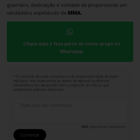
guerreiro, dedicação e vontade de proporcionar um
verdadeiro espetáculo de
MMA.
Clique aqui e faça parte do nosso grupo no
WhatsApp
* O conteúdo de cada comentário é de responsabilidade de quem
realizá-lo. Nos reservamos ao direito de reprovar ou eliminar
comentários em desacordo com o propósito do site ou que
contenham palavras ofensivas.
500
caracteres restantes.
Comentar