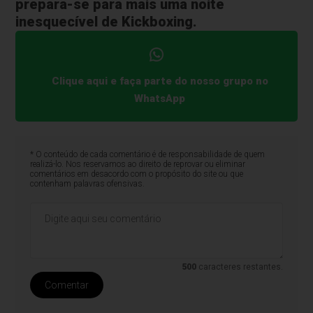
prepara-se para mais uma noite
inesquecível de Kickboxing.
Clique aqui e faça parte do nosso grupo no
WhatsApp
* O conteúdo de cada comentário é de responsabilidade de quem
realizá-lo. Nos reservamos ao direito de reprovar ou eliminar
comentários em desacordo com o propósito do site ou que
contenham palavras ofensivas.
500
caracteres restantes.
Comentar