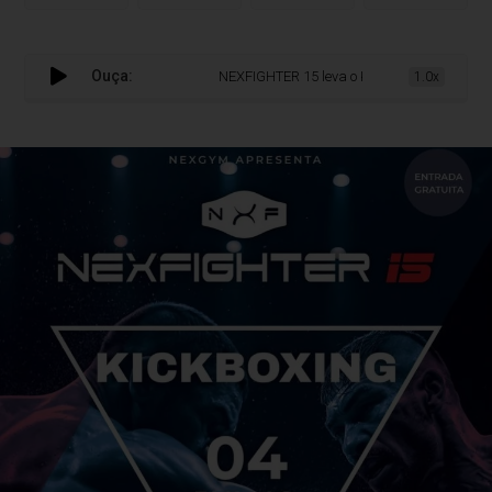
Ouça:
NEXFIGHTER 15 leva o Kickboxing de volta a Coim
1.0x