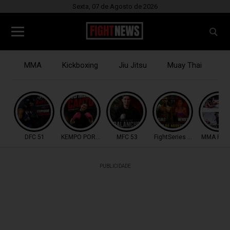
Sexta, 07 de Agosto de 2026
MMA
Kickboxing
Jiu Jitsu
Muay Thai
B
DFC 51
KEMPO PORTUGAL
MFC 53
FightSeries 11
MMA POR
PUBLICIDADE