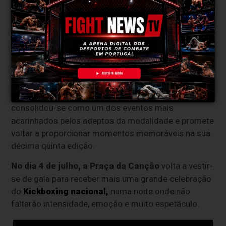
Imagem Instagram
Coimbra prepara-se para mais
uma grande noite de
Kickboxing
Ao longo de quase duas décadas, o
NEXFIGHTER
consolidou-se como um dos eventos mais
acarinhados pelos adeptos da modalidade e promete
voltar a proporcionar momentos memoráveis na sua
décima quinta edição.
No dia 4 de julho, a Praça da Canção
volta a vestir-
se de gala para receber mais uma grande celebração
do
Kickboxing nacional,
numa noite onde não
faltarão intensidade, emoção e muito espetáculo.