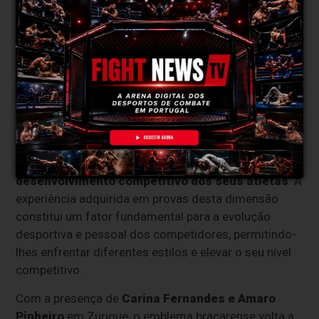
competição, domingo, será reservado às finais das
provas de ringue e à disputa do Grand Champion de
Point Fighting.
SC Braga continua a apostar na
internacionalização dos seus atletas
A participação no Alpen Open Kickboxing 2026
reflete a contínua aposta do SC Braga
Kickboxing na internacionalização e no
desenvolvimento competitivo dos seus atletas
. A
experiência adquirida em provas desta dimensão
constitui um fator fundamental para a evolução
desportiva e pessoal dos competidores, permitindo-
lhes enfrentar diferentes estilos e elevar o seu nível
competitivo.
Com a presença de
Carina Fernandes e Amaro
Pinheiro
em Zurique, o emblema bracarense volta a