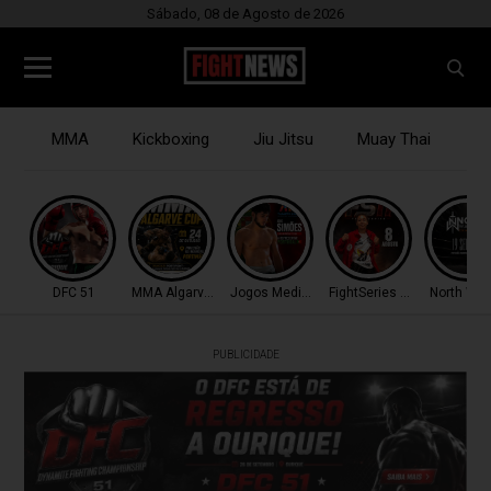
Sábado, 08 de Agosto de 2026
MMA
Kickboxing
Jiu Jitsu
Muay Thai
B
DFC 51
MMA Algarve Cup
Jogos Mediterrâneo
FightSeries 11
North War
PUBLICIDADE