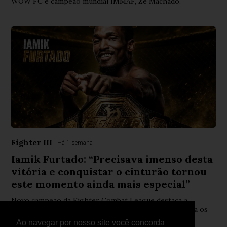
WOW FC e campeão mundial IMMAF, Zé Machado.
Fighter III
Há 1 semana
Iamik Furtado: “Precisava imenso desta
vitória e conquistar o cinturão tornou
este momento ainda mais especial”
Novo campeão da Fighter Combat League destaca a
importância da conquista frente a Paulo Durão e revela os
objetivos para o restante da temporada de MMA
Ao navegar por nosso site você concorda