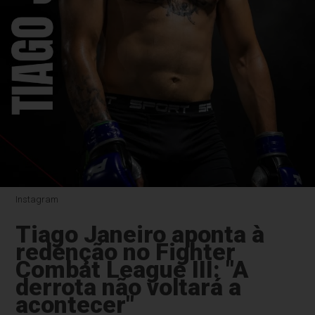
Instagram
Tiago Janeiro aponta à
redenção no Fighter
Combat League III: "A
derrota não voltará a
acontecer"