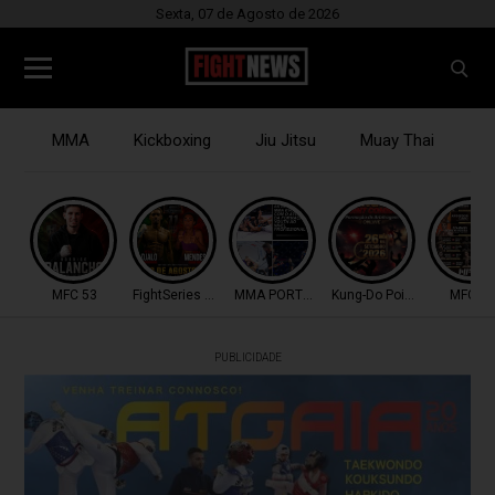
Sexta, 07 de Agosto de 2026
MMA
Kickboxing
Jiu Jitsu
Muay Thai
B
MFC 53
FightSeries 11
MMA PORTUGAL
Kung-Do Point Combat
MFC 53
PUBLICIDADE