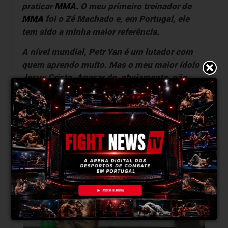
praticar
MMA.
O meu primeiro treinador de
MMA
foi o Zé Machado e, em Portugal, ele
tem sido a minha maior referência.
A nível mundial, Petr Yan é um lutador com
quem aprendo muito. Mas o meu maior ídolo é
Jesus Cristo. Apesar de, obviamente, não
lutar
MMA,
Jesus foi o homem perfeito, a
encarnação de Deus, e é nele que baseio as
minhas ações. A confiança com humildade, a
calma com efetividade e o respeito com
intensidade.