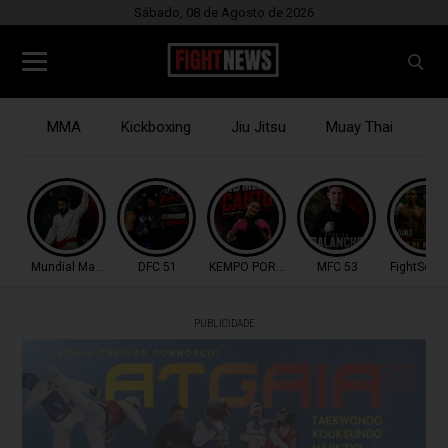
Sábado, 08 de Agosto de 2026
MMA
Kickboxing
Jiu Jitsu
Muay Thai
B
Mundial Master IBJJF
DFC 51
KEMPO PORTUGAL
MFC 53
FightSerie
PUBLICIDADE