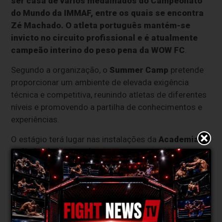
ser casa de vários medalhados do Campeonato
do Mundo da IMMAF, entre os quais se encontra
Zé Machado. O atleta português mantém-se
invicto no circuito profissional e é atualmente
campeão interino do peso pena da WOW FC
.
Segundo a organização, o
Summer Camp
pretende
proporcionar um ambiente de elevada exigência
técnica e competitiva, reunindo atletas de diferentes
níveis e promovendo a partilha de conhecimentos e
experiências.
O estágio terá lugar nas instalações da
Academia
Unlimited, no Barreiro,
estando abertas as
inscrições para os interessados em participar
naquela que promete ser uma intensa preparação de
verão para os amantes das artes marciais mistas.