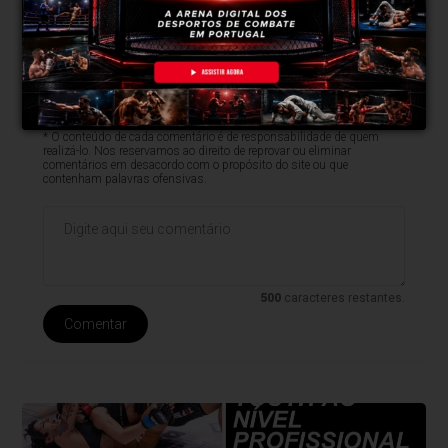
Clique aqui e faça parte do nosso grupo no
WhatsApp
* O conteúdo de cada comentário é de responsabilidade de quem
realizá-lo. Nos reservamos ao direito de reprovar ou eliminar
comentários em desacordo com o propósito do site ou que
contenham palavras ofensivas.
500
caracteres restantes.
Comentar