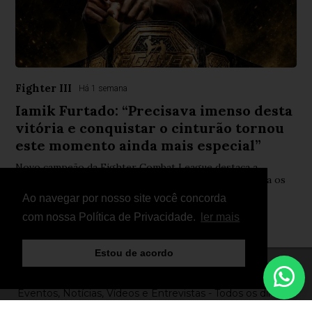
Fighter III
Há 1 semana
Iamik Furtado: “Precisava imenso desta
vitória e conquistar o cinturão tornou
este momento ainda mais especial”
Novo campeão da Fighter Combat League destaca a
importância da conquista frente a Paulo Durão e revela os
objetivos para o restante da temporada de MMA
Ao navegar por nosso site você concorda
com nossa Política de Privacidade.
ler mais
Estou de acordo
© Copyright 2026 - FightNews - Atletas, Equipas,
Eventos, Notícias, Vídeos e Entrevistas - Todos os direitos
reservados