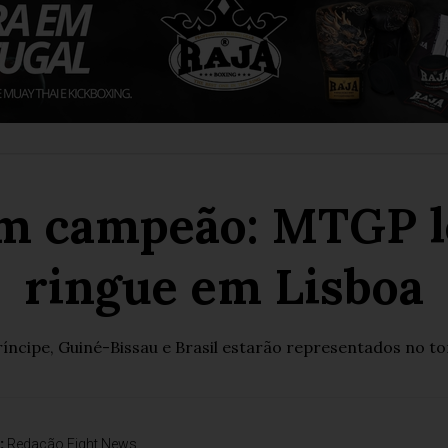
m campeão: MTGP le
ringue em Lisboa
íncipe, Guiné-Bissau e Brasil estarão representados no t
:
Redação Fight News