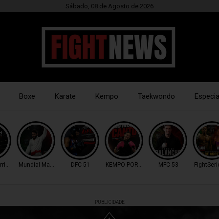
Sábado, 08 de Agosto de 2026
Boxe
Karate
Kempo
Taekwondo
Especia
riors
Mundial Master IBJJF
DFC 51
KEMPO PORTUGAL
MFC 53
FightSeri
PUBLICIDADE