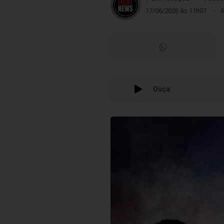
17/06/2026 às 11h07
A
Ouça: