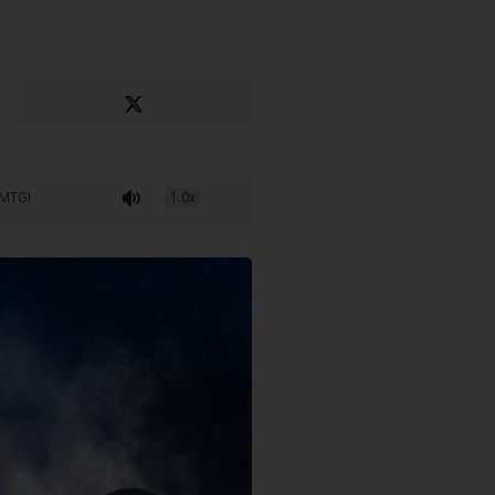
sofonia ao ringue em Lisboa
1.0x