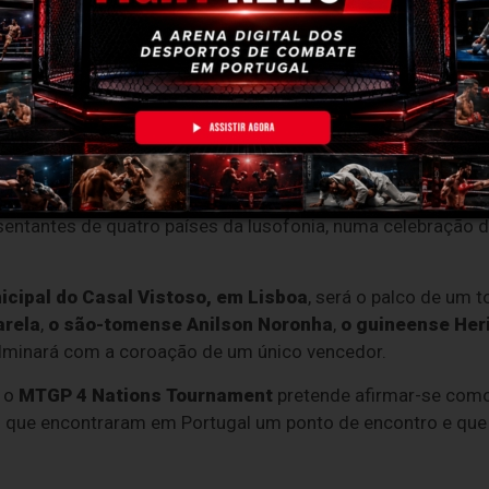
tugal (MTGP)
vai promover, no próximo
dia 4 de julho de 
do
MTGP 4 Nations Tournament – 81 kg
, uma competição 
sentantes de quatro países da lusofonia, numa celebração d
cipal do Casal Vistoso, em Lisboa
, será o palco de um t
rela
,
o são-tomense Anilson Noronha
,
o guineense Heri
ulminará com a coroação de um único vencedor.
 o
MTGP 4 Nations Tournament
pretende afirmar-se com
 que encontraram em Portugal um ponto de encontro e que