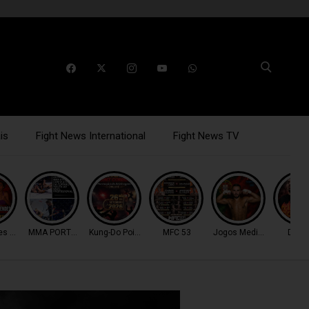
is
Fight News International
Fight News TV
es 11
MMA PORTUGAL
Kung-Do Point Combat
MFC 53
Jogos Mediterrâneo
DFC 