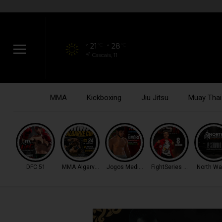
21
28
°C
°C
Cascais, 11
MMA
Kickboxing
Jiu Jitsu
Muay Thai
DFC 51
MMA Algarve Cup
Jogos Mediterrâneo
FightSeries 11
North War