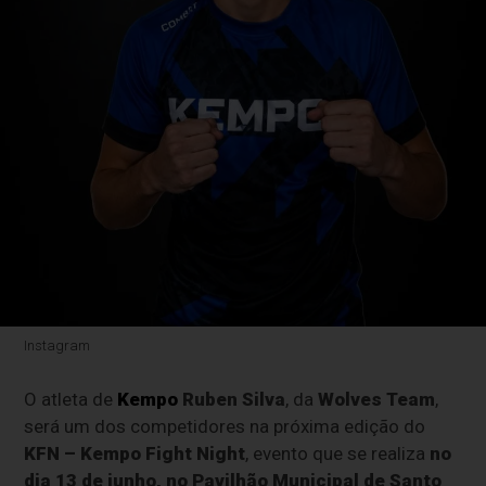
Instagram
O atleta de
Kempo
Ruben Silva
, da
Wolves Team
,
será um dos competidores na próxima edição do
KFN – Kempo Fight Night
, evento que se realiza
no
dia 13 de junho, no Pavilhão Municipal de Santo