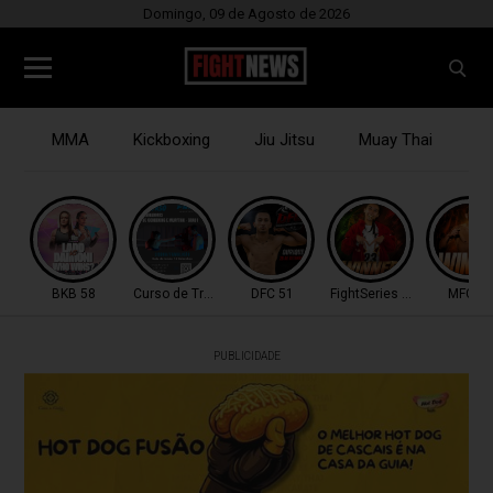
Domingo, 09 de Agosto de 2026
MMA
Kickboxing
Jiu Jitsu
Muay Thai
B
BKB 58
Curso de Treinadores
DFC 51
FightSeries 11
MFC 53
PUBLICIDADE