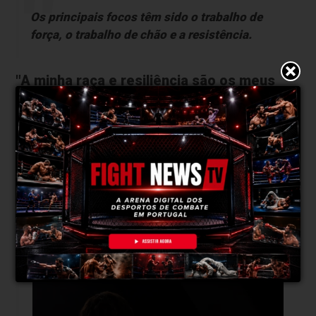
Os principais focos têm sido o trabalho de
força, o trabalho de chão e a resistência.
"A minha raça e resiliência são os meus
maiores pontos fortes"
FightNews: Quais consideras serem os teus
maiores pontos fortes enquanto atleta?
A minha raça, resiliência e nunca desistir de
um desafio.