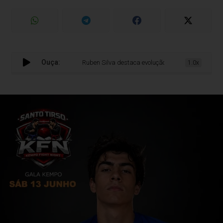
Ouça:
Ruben Silva destaca evolução e confiança antes do KFN 
1.0x