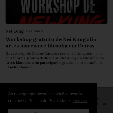
Nei Kung
Há 1 semana
Workshop gratuito de Nei Kung alia
artes marciais e filosofia em Oeiras
Nova Acrópole Oeiras-Cascais recebe, a 1 de agosto, uma
aula teórica-prática dedicada ao Nei Kung e à Filosofia das
Artes Marciais, com participação gratuita e orientação de
Cláudio Dumont
Ao navegar por nosso site você concorda
© Copyright 2026 - FightNews - Atletas, Equipas,
com nossa Política de Privacidade.
ler mais
Eventos, Notícias, Vídeos e Entrevistas - Todos os direitos
reservados