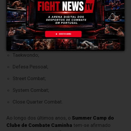
Kung-Do;
Kyoo Soku;
Krav Maga;
Kajukenbo;
Taekwondo;
Defesa Pessoal;
Street Combat;
System Combat;
Close Quarter Combat.
Ao longo dos últimos anos, o
Summer Camp do
Clube de Combate Caminha
tem-se afirmado