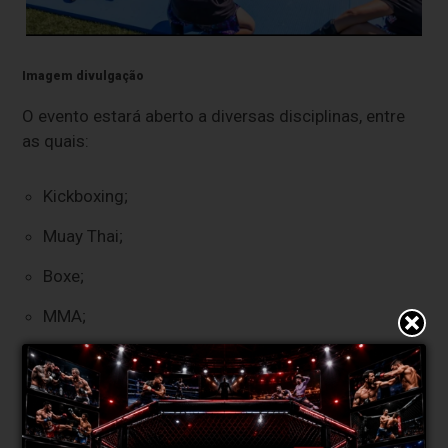
Imagem divulgação
O evento estará aberto a diversas disciplinas, entre
as quais:
Kickboxing;
Muay Thai;
Boxe;
MMA;
Kempo;
Karaté;
Jiu-Jitsu;