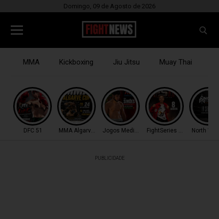
Domingo, 09 de Agosto de 2026
MMA
Kickboxing
Jiu Jitsu
Muay Thai
B
DFC 51
MMA Algarve Cup
Jogos Mediterrâneo
FightSeries 11
North War
PUBLICIDADE