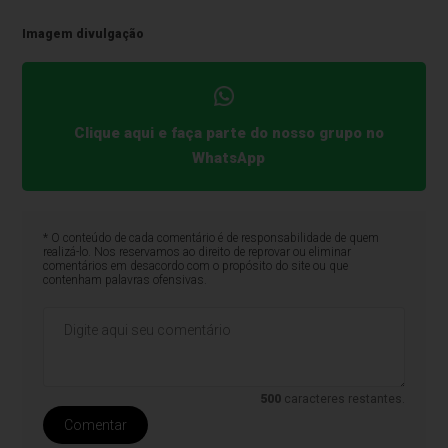
Imagem divulgação
Clique aqui e faça parte do nosso grupo no
WhatsApp
* O conteúdo de cada comentário é de responsabilidade de quem
realizá-lo. Nos reservamos ao direito de reprovar ou eliminar
comentários em desacordo com o propósito do site ou que
contenham palavras ofensivas.
500
caracteres restantes.
Comentar