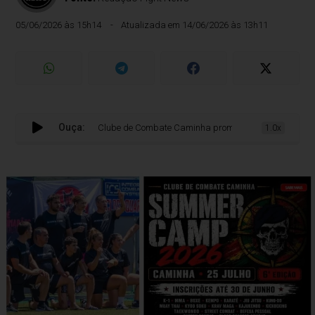
05/06/2026 às 15h14
Atualizada em 14/06/2026 às 13h11
Ouça:
Clube de Combate Caminha promove a 6.ª edição do Summer C
1.0x