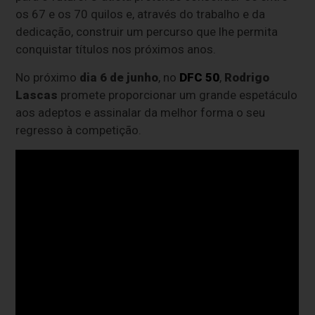
os 67 e os 70 quilos e, através do trabalho e da
dedicação, construir um percurso que lhe permita
conquistar títulos nos próximos anos.
No próximo
dia 6 de junho
, no
DFC 50
,
Rodrigo
Lascas
promete proporcionar um grande espetáculo
aos adeptos e assinalar da melhor forma o seu
regresso à competição.