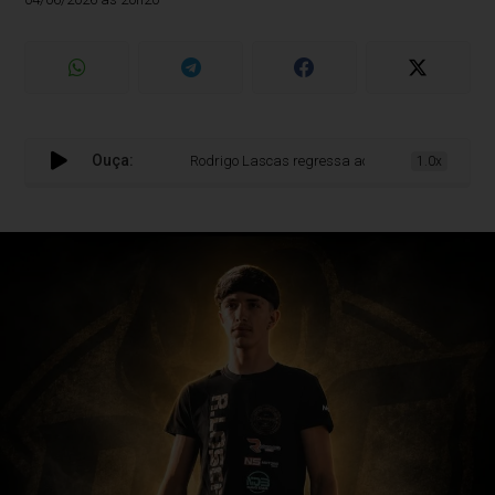
Ouça:
Rodrigo Lascas regressa ao ringue no DFC 50: “Vou v
1.0x