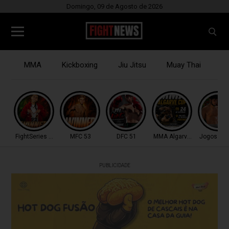
Domingo, 09 de Agosto de 2026
MMA
Kickboxing
Jiu Jitsu
Muay Thai
B
FightSeries 11
MFC 53
DFC 51
MMA Algarve Cup
Jogos Med
PUBLICIDADE