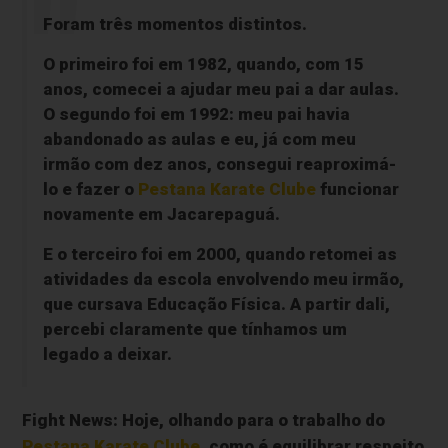
Foram três momentos distintos.
O primeiro foi em 1982, quando, com 15
anos, comecei a ajudar meu pai a dar aulas.
O segundo foi em 1992: meu pai havia
abandonado as aulas e eu, já com meu
irmão com dez anos, consegui reaproximá-
lo e fazer o
Pestana Karate Clube
funcionar
novamente em Jacarepaguá.
E o terceiro foi em 2000, quando retomei as
atividades da escola envolvendo meu irmão,
que cursava Educação Física. A partir dali,
percebi claramente que tínhamos um
legado a deixar.
Fight News:
Hoje, olhando para o trabalho do
Pestana Karate Clube
, como é equilibrar respeito