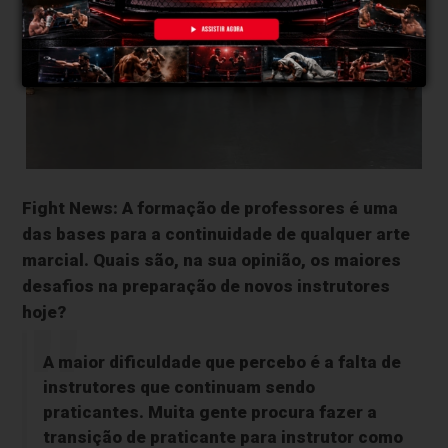
Fight News:
A formação de professores é uma
das bases para a continuidade de qualquer arte
marcial. Quais são, na sua opinião, os maiores
desafios na preparação de novos instrutores
hoje?
A maior dificuldade que percebo é a falta de
instrutores que continuam sendo
praticantes. Muita gente procura fazer a
transição de praticante para instrutor como