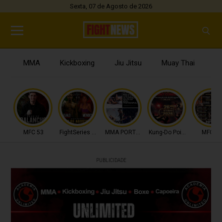
Sexta, 07 de Agosto de 2026
MMA
Kickboxing
Jiu Jitsu
Muay Thai
B
MFC 53
FightSeries 11
MMA PORTUGAL
Kung-Do Point Combat
MFC 53
PUBLICIDADE