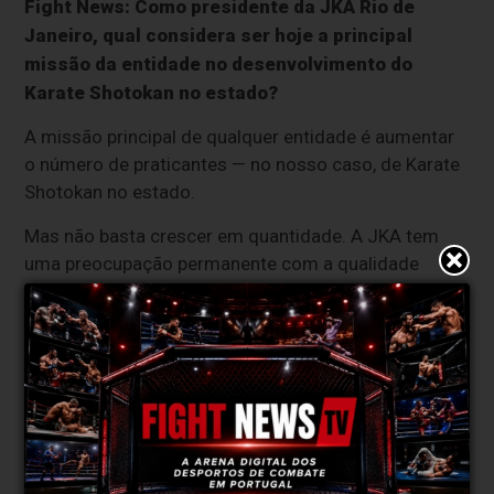
Fight News:
Como presidente da JKA Rio de
Janeiro, qual considera ser hoje a principal
missão da entidade no desenvolvimento do
Karate Shotokan no estado?
A missão principal de qualquer entidade é aumentar
o número de praticantes — no nosso caso, de Karate
Shotokan no estado.
Mas não basta crescer em quantidade. A JKA tem
uma preocupação permanente com a qualidade
técnica, então o objetivo é aumentar o número de
praticantes com nível técnico elevado.