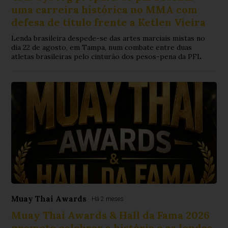
uma carreira histórica no MMA com
defesa de título frente a Ketlen Vieira
Lenda brasileira despede-se das artes marciais mistas no
dia 22 de agosto, em Tampa, num combate entre duas
atletas brasileiras pelo cinturão dos pesos-pena da PFL
Muay Thai Awards
Há 2 meses
Muay Thai Awards & Hall da Fama 2026
promete celebrar a história e as lendas