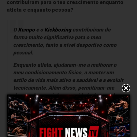
contribuíram para o teu crescimento enquanto
atleta e enquanto pessoa?
O
Kempo
e o
Kickboxing
contribuíram de
forma muito significativa para o meu
crescimento, tanto a nível desportivo como
pessoal.
Enquanto atleta, ajudaram-me a melhorar o
meu condicionamento físico, a manter um
estilo de vida mais ativo e saudável e a evoluir
tecnicamente. Além disso, permitiram-me
desenvolver a minha capacidade de tomada
de decisão em combate e a forma como leio e
me adapto ao jogo.
Enquanto pessoa, estes desportos
ensinaram-me a lidar melhor com situações