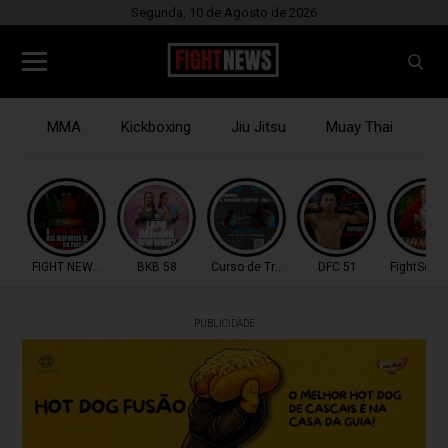
Segunda, 10 de Agosto de 2026
MMA
Kickboxing
Jiu Jitsu
Muay Thai
B
FIGHT NEWS TV
BKB 58
Curso de Treinadores
DFC 51
FightSerie
PUBLICIDADE