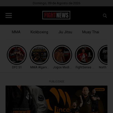
Domingo, 09 de Agosto de 2026
MMA
Kickboxing
Jiu Jitsu
Muay Thai
B
DFC 51
MMA Algarve Cup
Jogos Mediterrâneo
FightSeries 11
North War
PUBLICIDADE