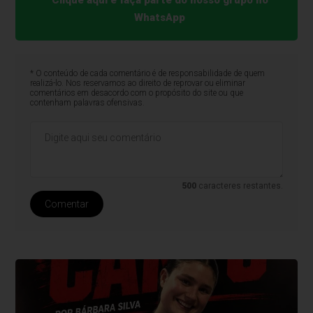
Clique aqui e faça parte do nosso grupo no
WhatsApp
* O conteúdo de cada comentário é de responsabilidade de quem
realizá-lo. Nos reservamos ao direito de reprovar ou eliminar
comentários em desacordo com o propósito do site ou que
contenham palavras ofensivas.
500
caracteres restantes.
Comentar