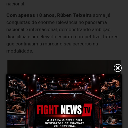
nacional.
Com apenas 18 anos, Rúben Teixeira
soma já
conquistas de enorme relevância no panorama
nacional e internacional, demonstrando ambição,
disciplina e um elevado espírito competitivo, fatores
que continuam a marcar o seu percurso na
modalidade.