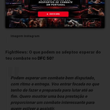
Imagem Instagram
FightNews: O que podem os adeptos esperar do
teu combate no
DFC 50
?
Podem esperar um combate bem disputado,
com ritmo e entrega. Vou entrar focada no que
tenho de fazer e preparada para lutar até ao
fim. Quero mostrar uma boa prestação e
proporcionar um combate interessante para
quem estiver a assistir.