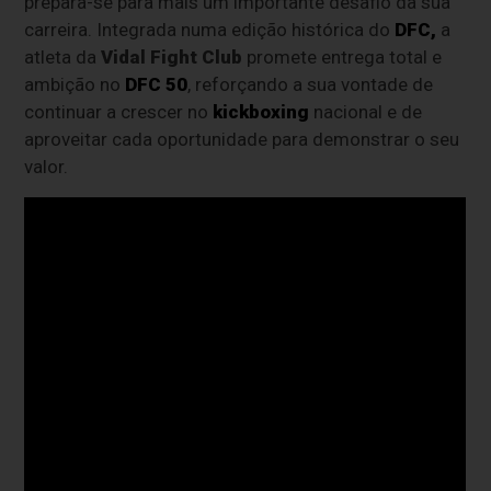
prepara-se para mais um importante desafio da sua
carreira. Integrada numa edição histórica do
DFC,
a
atleta da
Vidal Fight Club
promete entrega total e
ambição no
DFC 50
, reforçando a sua vontade de
continuar a crescer no
kickboxing
nacional e de
aproveitar cada oportunidade para demonstrar o seu
valor.