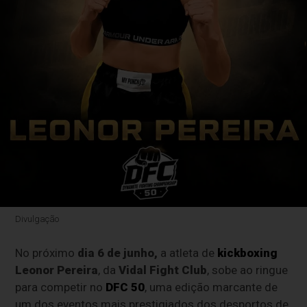
Divulgação
No próximo
dia 6 de junho,
a atleta de
kickboxing
Leonor Pereira
, da
Vidal Fight Club
, sobe ao ringue
para competir no
DFC 50
, uma edição marcante de
um dos eventos mais prestigiados dos desportos de