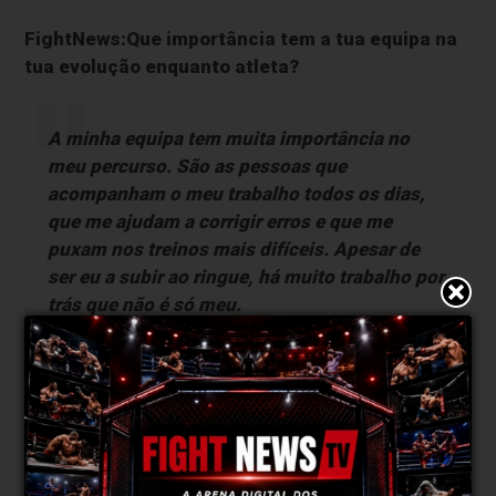
FightNews:Que importância tem a tua equipa na
tua evolução enquanto atleta?
A minha equipa tem muita importância no
meu percurso. São as pessoas que
acompanham o meu trabalho todos os dias,
que me ajudam a corrigir erros e que me
puxam nos treinos mais difíceis. Apesar de
ser eu a subir ao ringue, há muito trabalho por
trás que não é só meu.