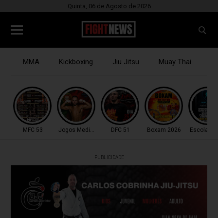
Quinta, 06 de Agosto de 2026
MMA
Kickboxing
Jiu Jitsu
Muay Thai
B
MFC 53
Jogos Mediterrâneo
DFC 51
Boxam 2026
Escola do
PUBLICIDADE