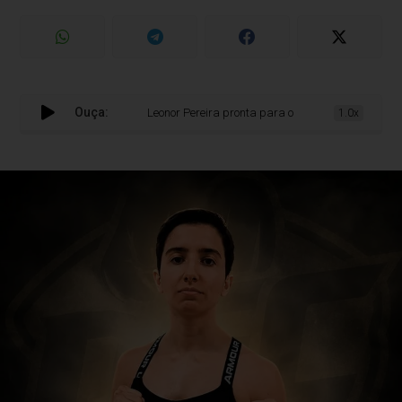
Ouça:
Leonor Pereira pronta para o DFC 50: “Vou dar tudo pa
1.0x