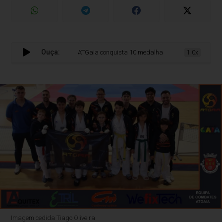
Ouça:
ATGaia conquista 10 medalhas e vice-campeonato masculin
1.0x
Imagem cedida Tiago Oliveira