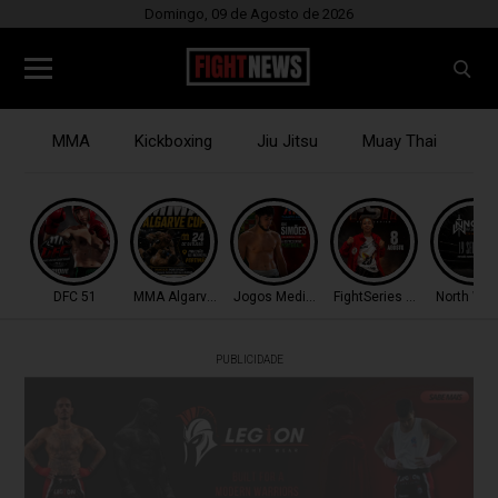
Domingo, 09 de Agosto de 2026
MMA
Kickboxing
Jiu Jitsu
Muay Thai
B
DFC 51
MMA Algarve Cup
Jogos Mediterrâneo
FightSeries 11
North War
PUBLICIDADE