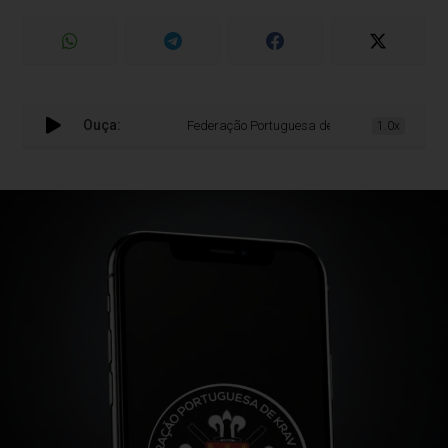
Ouça:
Federação Portuguesa de Krav Maga lança aplicaç
1.0x