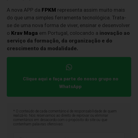
A nova APP da
FPKM
representa assim muito mais
do que uma simples ferramenta tecnológica. Trata-
se de uma nova forma de viver, ensinar e desenvolver
o
Krav Maga
em Portugal, colocando a
inovação ao
serviço da formação, da organização e do
crescimento da modalidade.
Clique aqui e faça parte do nosso grupo no
WhatsApp
* O conteúdo de cada comentário é de responsabilidade de quem
realizá-lo. Nos reservamos ao direito de reprovar ou eliminar
comentários em desacordo com o propósito do site ou que
contenham palavras ofensivas.