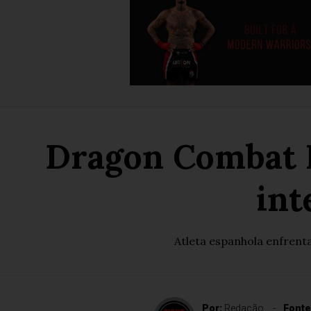
Dragon Combat II
int
Atleta espanhola enfrent
Por:
Redação
Fonte