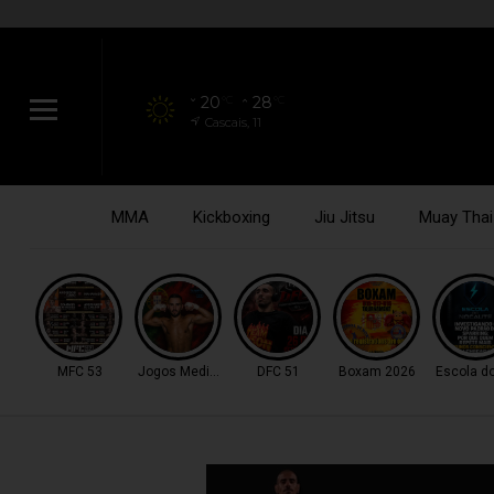
20
28
°C
°C
Cascais, 11
MMA
Kickboxing
Jiu Jitsu
Muay Thai
MFC 53
Jogos Mediterrâneo
DFC 51
Boxam 2026
Escola d