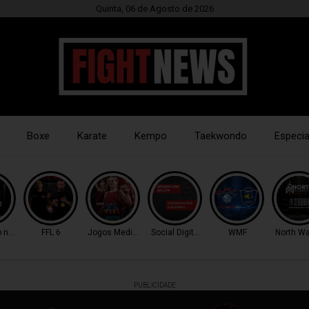
Quinta, 06 de Agosto de 2026
Boxe
Karate
Kempo
Taekwondo
Especia
o nocaute
FFL 6
Jogos Mediterrâneo
Social Digital Fight
WMF
North Wa
PUBLICIDADE