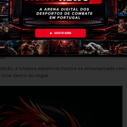
xing
Carolina Vega
está pronta para subir ao ringue no
próx
ue terá lugar em Famalicão e que promete reunir vários no
ortuguesa
Maria Ferreira
, num combate internacional que de
de.
bição, a lutadora espanhola mostra-se entusiasmada com 
total dentro do ringue.