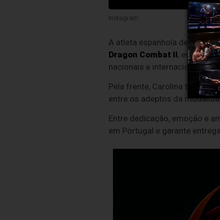
Instagram
A atleta espanhola de
kickbo
Dragon Combat II
, evento q
nacionais e internacionais.
Pela frente, Carolina terá a p
entre os adeptos da modalida
Entre dedicação, emoção e am
em Portugal e garante entrega 