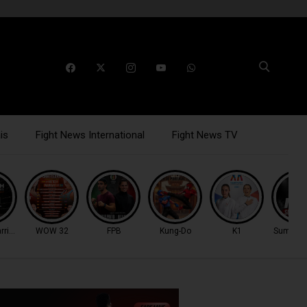
is
Fight News International
Fight News TV
rriors
WOW 32
FPB
Kung-Do
K1
Summer