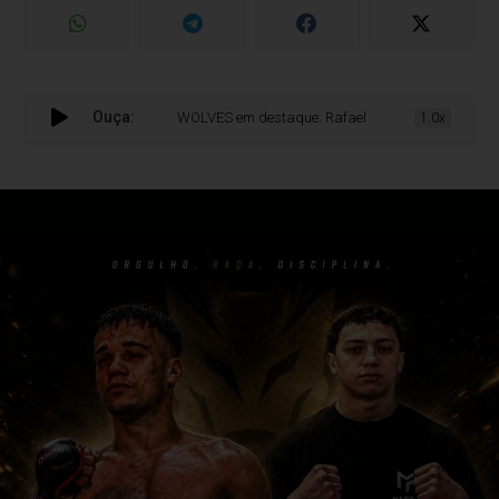
Ouça:
WOLVES em destaque: Rafael Lopes mantém invencibilidad
1.0x