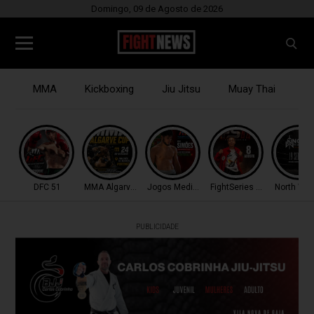
Domingo, 09 de Agosto de 2026
MMA
Kickboxing
Jiu Jitsu
Muay Thai
B
DFC 51
MMA Algarve Cup
Jogos Mediterrâneo
FightSeries 11
North War
PUBLICIDADE