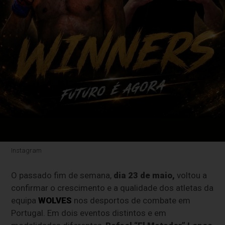
Instagram
O passado fim de semana,
dia 23 de maio,
voltou a
confirmar o crescimento e a qualidade dos atletas da
equipa
WOLVES
nos desportos de combate em
Portugal. Em dois eventos distintos e em