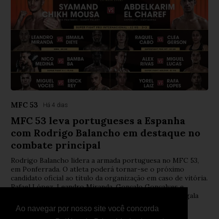
MFC 53
Há 4 dias
MFC 53 leva portugueses a Espanha
com Rodrigo Balancho em destaque no
combate principal
Rodrigo Balancho lidera a armada portuguesa no MFC 53,
em Ponferrada. O atleta poderá tornar-se o próximo
candidato oficial ao título da organização em caso de vitória.
Rafael López, Leandro Miranda, Gonçalo Gonçalves e
Sandro Correia também representam Portugal numa gala
internacional de MMA, Kickboxing e Muay Thai.
Ao navegar por nosso site você concorda