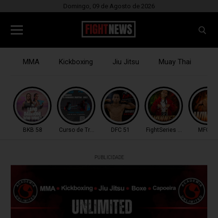
Domingo, 09 de Agosto de 2026
MMA
Kickboxing
Jiu Jitsu
Muay Thai
B
BKB 58
Curso de Treinadores
DFC 51
FightSeries 11
MFC 53
PUBLICIDADE