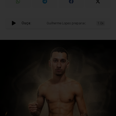
Ouça:
Guilherme Lopes preparado para brilhar numa das m
1.0x