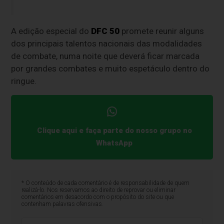
A edição especial do
DFC 50
promete reunir alguns
dos principais talentos nacionais das modalidades
de combate, numa noite que deverá ficar marcada
por grandes combates e muito espetáculo dentro do
ringue.
Clique aqui e faça parte do nosso grupo no
WhatsApp
* O conteúdo de cada comentário é de responsabilidade de quem
realizá-lo. Nos reservamos ao direito de reprovar ou eliminar
comentários em desacordo com o propósito do site ou que
contenham palavras ofensivas.