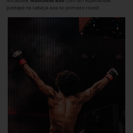
nocautear
Mamadou Bah
com um espetacular
pontapé na cabeça aos no primeiro round.