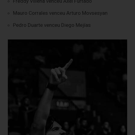
Freddy Villena venceu Axel Furtado
Mauro Corrales venceu Arturo Movsesyan
Pedro Duarte venceu Diego Mejías