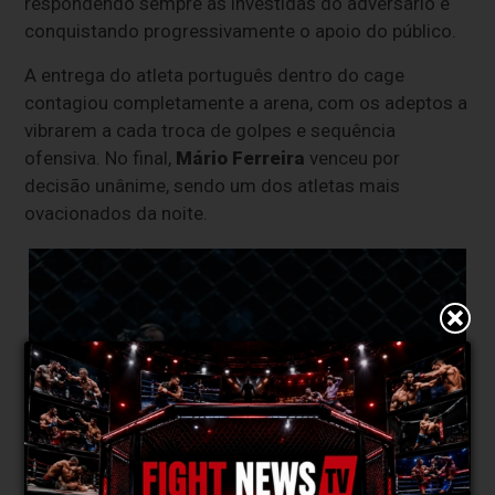
respondendo sempre às investidas do adversário e
conquistando progressivamente o apoio do público.
A entrega do atleta português dentro do cage
contagiou completamente a arena, com os adeptos a
vibrarem a cada troca de golpes e sequência
ofensiva. No final,
Mário Ferreira
venceu por
decisão unânime, sendo um dos atletas mais
ovacionados da noite.