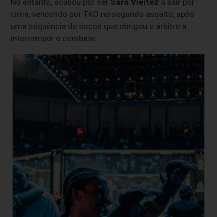
No entanto, acabou por ser
Sara Viéitez
a sair por
cima, vencendo por TKO no segundo assalto, após
uma sequência de socos que obrigou o árbitro a
interromper o combate.