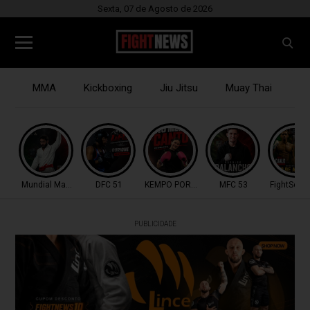
Sexta, 07 de Agosto de 2026
MMA
Kickboxing
Jiu Jitsu
Muay Thai
B
Mundial Master IBJJF
DFC 51
KEMPO PORTUGAL
MFC 53
FightSerie
PUBLICIDADE