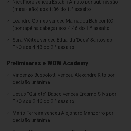
Nick Fiore venceu Estabili Amato por submissão
(mata-leão) aos 1:36 do 1.º assalto
Leandro Gomes venceu Mamadou Bah por KO
(pontapé na cabeça) aos 4:46 do 1.º assalto
Sara Viéitez
venceu
Eduarda 'Duda' Santos
por
TKO aos 4:43 do 2.º assalto
Preliminares e WOW Academy
Vincenzo Bussolotti venceu Alexandre Rita por
decisão unânime
Jesus “Quijote” Basco venceu Erasmo Silva por
TKO aos 2:46 do 2.º assalto
Mário Ferreira
venceu Alejandro Manzorro por
decisão unânime