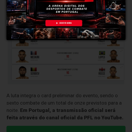
A luta integra o card preliminar do evento, sendo o
sexto combate de um total de onze previstos para a
noite.
Em Portugal, a transmissão oficial será
feita através do canal oficial da PFL no YouTube.