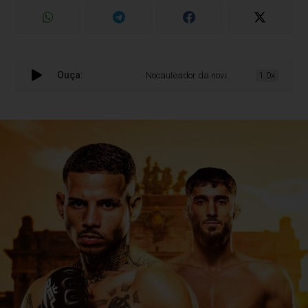
Ouça:
Nocauteador da nova geração: Gustavo Olivei
1.0x