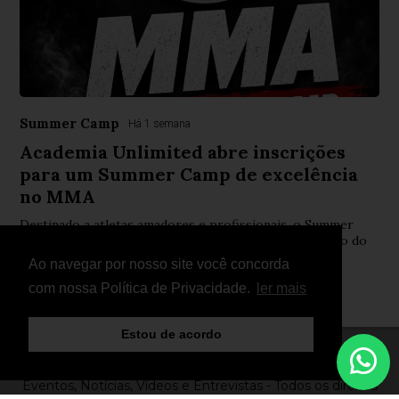
Summer Camp
Há 1 semana
Academia Unlimited abre inscrições
para um Summer Camp de excelência
no MMA
Destinado a atletas amadores e profissionais, o Summer
Camp será orientado por Luís Barneto e pelo campeão do
WOW FC e campeão mundial IMMAF, Zé Machado.
Ao navegar por nosso site você concorda
com nossa Política de Privacidade.
ler mais
Estou de acordo
© Copyright 2026 - FightNews - Atletas, Equipas,
Eventos, Notícias, Vídeos e Entrevistas - Todos os direitos