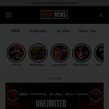
Domingo, 09 de Agosto de 2026
MMA
Kickboxing
Jiu Jitsu
Muay Thai
B
DFC 51
MMA Algarve Cup
Jogos Mediterrâneo
FightSeries 11
North War
PUBLICIDADE