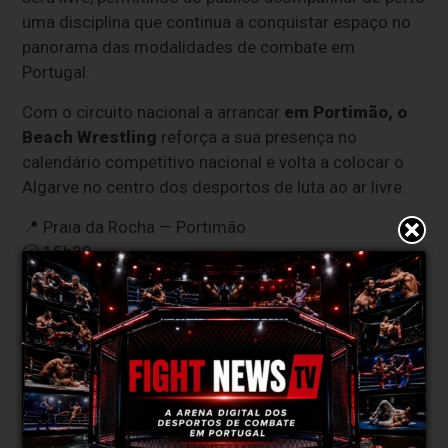
uma disciplina que continua a conquistar espaço no
panorama das modalidades de combate em
Portugal.
Com o circuito nacional a arrancar
em Portimão, o
Beach Wrestling
reforça a sua presença no
calendário competitivo nacional e volta a colocar o
Algarve no centro dos desportos de luta ao ar livre.
📍 Praia da Rocha — Portimão
🕞 15h30
🎟️ Entrada livre
Clique aqui e faça parte do nosso grupo no
WhatsApp