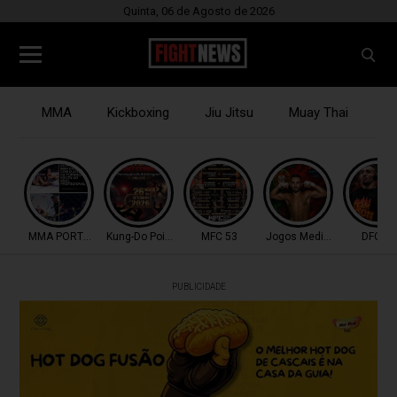
Quinta, 06 de Agosto de 2026
MMA
Kickboxing
Jiu Jitsu
Muay Thai
B
MMA PORTUGAL
Kung-Do Point Combat
MFC 53
Jogos Mediterrâneo
DFC 51
PUBLICIDADE