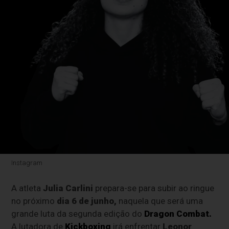
Instagram
A atleta
Julia Carlini
prepara-se para subir ao ringue
no próximo
dia 6 de junho,
naquela que será uma
grande luta da segunda edição do
Dragon Combat.
A lutadora de
Kickboxing
irá enfrentar
Leonor