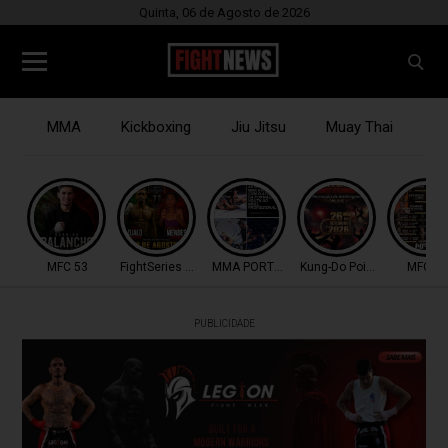
Quinta, 06 de Agosto de 2026
MMA
Kickboxing
Jiu Jitsu
Muay Thai
B
MFC 53
FightSeries 11
MMA PORTUGAL
Kung-Do Point Combat
MFC 53
PUBLICIDADE