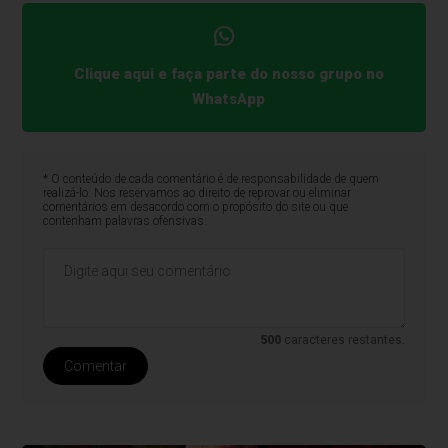
Clique aqui e faça parte do nosso grupo no
WhatsApp
* O conteúdo de cada comentário é de responsabilidade de quem
realizá-lo. Nos reservamos ao direito de reprovar ou eliminar
comentários em desacordo com o propósito do site ou que
contenham palavras ofensivas.
500
caracteres restantes.
Comentar