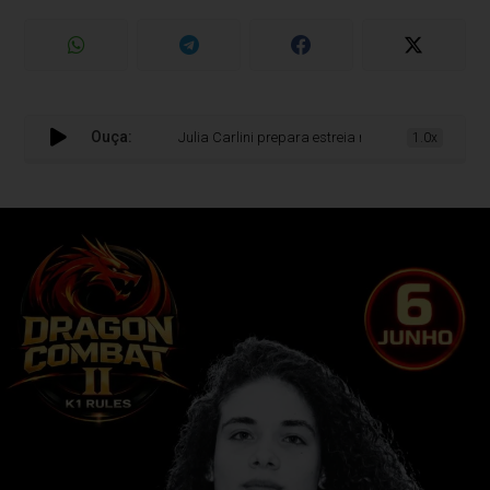
Ouça:
Julia Carlini prepara estreia neo profissional no Dragon C
1.0x