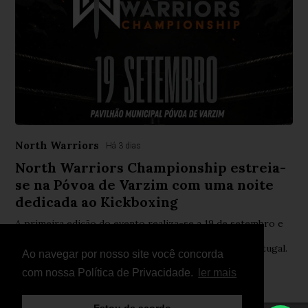
North Warriors
Há 3 dias
North Warriors Championship estreia-
se na Póvoa de Varzim com uma noite
dedicada ao Kickboxing
A primeira edição do evento realiza-se a 19 de setembro e
promete combates equilibrados, rivalidades intensas e
alguns dos mais promissores atletas do Norte de Portugal.
Ao navegar por nosso site você concorda
com nossa Política de Privacidade.
ler mais