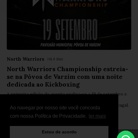
North Warriors
Há 4 dias
North Warriors Championship estreia-
se na Póvoa de Varzim com uma noite
dedicada ao Kickboxing
A primeira edição do evento realiza-se a 19 de setembro e
promete combates equilibrados, rivalidades intensas e
alguns dos mais promissores atletas do Norte de Portugal.
Ao navegar por nosso site você concorda
com nossa Política de Privacidade.
ler mais
Estou de acordo