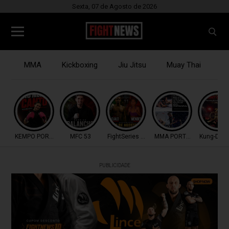
Sexta, 07 de Agosto de 2026
MMA
Kickboxing
Jiu Jitsu
Muay Thai
B
KEMPO PORTUGAL
MFC 53
FightSeries 11
MMA PORTUGAL
Kung-Do P
PUBLICIDADE