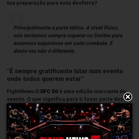
tua preparação para esta desforra?
Principalmente a parte tática. A nível físico,
nós tentamos sempre superar os limites para
estarmos superiores em cada combate. E
desta vez não é diferente.
“É sempre gratificante lutar num evento
onde todos querem estar”
FightNews:O
DFC 50
é uma edição marcante do
evento. O que significa para ti fazer parte desta
edição?
O
DFC
é um evento com o qual fico sempre
empolgado com o convite, porque para além