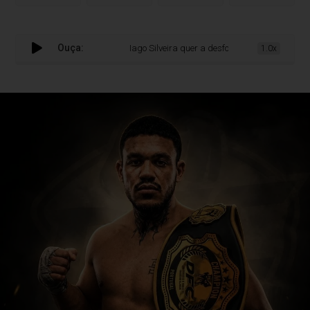
Ouça:
Iago Silveira quer a desforra no DFC 50 diante de R
1.0x