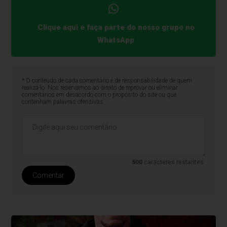
Clique aqui e faça parte do nosso grupo no
WhatsApp
* O conteúdo de cada comentário é de responsabilidade de quem
realizá-lo. Nos reservamos ao direito de reprovar ou eliminar
comentários em desacordo com o propósito do site ou que
contenham palavras ofensivas.
500
caracteres restantes.
Comentar