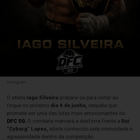
Instagram
O atleta
Iago Silveira
prepara-se para voltar ao
ringue no próximo
dia 6 de junho,
naquela que
promete ser uma das lutas mais emocionantes do
DFC 50.
O combate marcará a desforra frente a
Rui
“Cyborg” Lopes,
atleta conhecido pela intensidade e
agressividade dentro da competição.