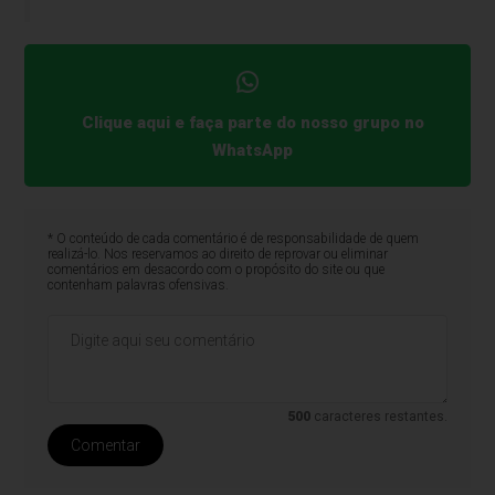
Clique aqui e faça parte do nosso grupo no
WhatsApp
* O conteúdo de cada comentário é de responsabilidade de quem
realizá-lo. Nos reservamos ao direito de reprovar ou eliminar
comentários em desacordo com o propósito do site ou que
contenham palavras ofensivas.
500
caracteres restantes.
Comentar