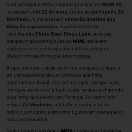
será protagonista do combate principal do
WOW 30,
no próximo
dia 22 de maio,
frente ao
português Zé
Machado,
numa luta pelo
cinturão interino dos
66kg da organização.
Representante da
reconhecida
Chute Boxe Diego Lima
, uma das
equipas mais prestigiadas do
MMA
brasileiro,
Barbosa encara esta oportunidade como uma
plataforma de afirmação internacional.
A oportunidade surgiu de forma inesperada, depois
do cancelamento de um combate que tinha
agendado no Brasil. Sem interromper a preparação,
manteve-se ativo nos treinos até receber a chamada
para integrar o evento em Portugal. Do outro lado
estará
Zé Machado,
atleta bem conhecido do
público português e uma das figuras em destaque no
panorama nacional.
Num contexto em que o
MMA
continua a consolidar