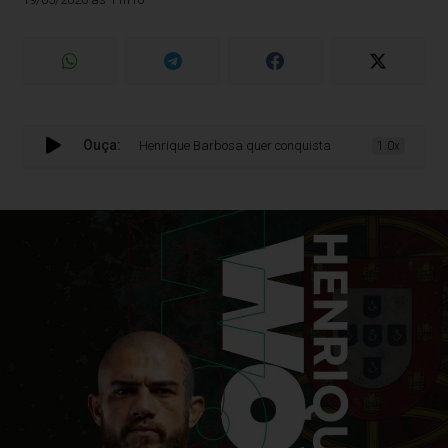
Ouça:
Henrique Barbosa quer conquistar Lisboa: ‘Quando eu ganhar o 
1.0x