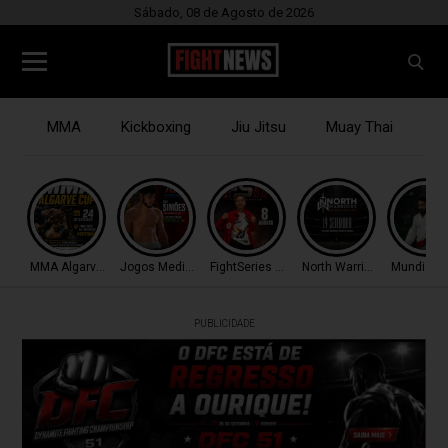
Sábado, 08 de Agosto de 2026
MMA
Kickboxing
Jiu Jitsu
Muay Thai
B
MMA Algarve Cup
Jogos Mediterrâneo
FightSeries 11
North Warriors
Mundial M
PUBLICIDADE