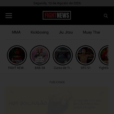
Segunda, 10 de Agosto de 2026
MMA
Kickboxing
Jiu Jitsu
Muay Thai
B
FIGHT NEWS TV
BKB 58
Curso de Treinadores
DFC 51
FightSerie
PUBLICIDADE