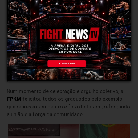
Imagem Instagram
A federação destacou ainda o empenho e a entrega
demonstrados por todos os candidatos, sublinhando
que cada graduação conquistada é o reflexo de um
percurso exigente, construído com esforço,
perseverança e lealdade à modalidade.
Num momento de celebração e orgulho coletivo, a
FPKM
felicitou todos os graduados pelo exemplo
que representam dentro e fora do tatami, reforçando
a união e a força da comunidade.